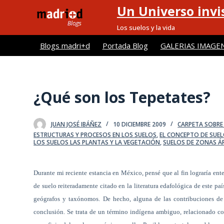
Un Universo invis
S
a
Los suelos y la vida
l
Blogs madri+d
Portada Blog
GALERIAS IMAGE
t
a
r
a
¿Qué son los Tepetates?
l
c
JUAN JOSÉ IBÁÑEZ
10 DICIEMBRE 2009
CARPETA SOBRE 
o
ESTRUCTURAS Y PROCESOS EN LOS SUELOS
,
EL CONCEPTO DE SUEL
n
LOS SUELOS LAS PLANTAS Y LA VEGETACIÓN
,
SUELOS DE ZONAS ÁR
t
e
Durante mi reciente estancia en México, pensé que al fin lograría ent
n
de suelo reiteradamente citado en la literatura edafológica de este pa
i
geógrafos y taxónomos. De hecho, alguna de las contribuciones de
d
conclusión. Se trata de un término indígena ambiguo, relacionado co
o