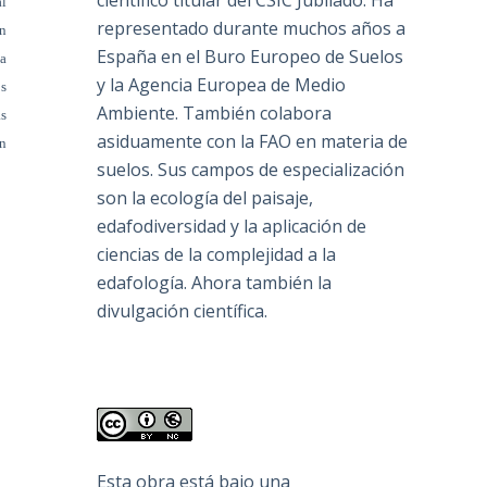
científico titular del CSIC Jubilado. Ha
al
representado durante muchos años a
ón
España en el Buro Europeo de Suelos
la
y la Agencia Europea de Medio
os
Ambiente. También colabora
s
asiduamente con la FAO en materia de
en
suelos. Sus campos de especialización
son la ecología del paisaje,
edafodiversidad y la aplicación de
ciencias de la complejidad a la
edafología. Ahora también la
divulgación científica.
Esta obra está bajo una