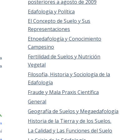
posteriores a agosto de 2009
Edafología y Política
El Concepto de Suelo y Sus
Representaciones
Etnoedafología y Conocimiento
Campesino
Fertilidad de Suelos y Nutrición
a
Vegetal
a
Filosofía, Historia y Sociología de la
Edafología
Fraude y Mala Praxis Científica
General
Geografía de Suelos y Megaedafología
o,
Historia de la Tierra y de los Suelos.
us
La Calidad y Las Funciones del Suelo
sí
la