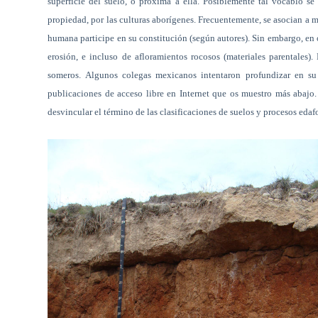
superficie del suelo, o próxima a ella. Posiblemente tal vocablo se
propiedad, por las culturas aborígenes. Frecuentemente, se asocian a m
humana participe en su constitución (según autores). Sin embargo, en o
erosión, e incluso de afloramientos rocosos (materiales parentales
someros. Algunos colegas mexicanos intentaron profundizar en su 
publicaciones de acceso libre en Internet que os muestro más abajo.
desvincular el término de las clasificaciones de suelos y procesos ed