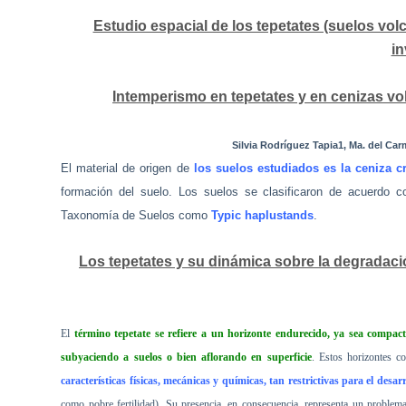
Estudio espacial de los tepetates (suelos v
in
Intemperismo en tepetates y en cenizas vol
Silvia Rodríguez Tapia1, Ma. del Car
El material de origen de
los suelos estudiados es la ceniza cri
formación del suelo. Los suelos se clasificaron de acuer
Taxonomía de Suelos como
Typic haplustands
.
Los tepetates y su dinámica sobre la degradació
El
término tepetate se refiere a un horizonte endurecido, ya sea compa
subyaciendo a suelos o bien aflorando en superficie
. Estos horizontes c
características físicas, mecánicas y químicas, tan restrictivas para el desar
como pobre fertilidad). Su presencia, en consecuencia, representa un problema