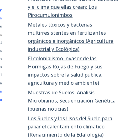
y el clima que ellas crean: Los
y
Pirocumulonimbos
a
Metales tóxicos y bacterias
te
multirresistentes en fertilizantes
s
orgánicos e inorgánicos (Agricultura
al
industrial y Ecológica)
es
El colonialismo invasor de las
jo
Hormigas Rojas de Fuego y sus
os
impactos sobre la salud pública,
el
agricultura y medio ambiente)
da
a
Muestras de Suelos, Análisis
on
Microbianos, Secuenciación Genética
(buenas noticias)
Los Suelos y los Usos del Suelo para
paliar el calentamiento climático
(Renacimiento de la Edafología)