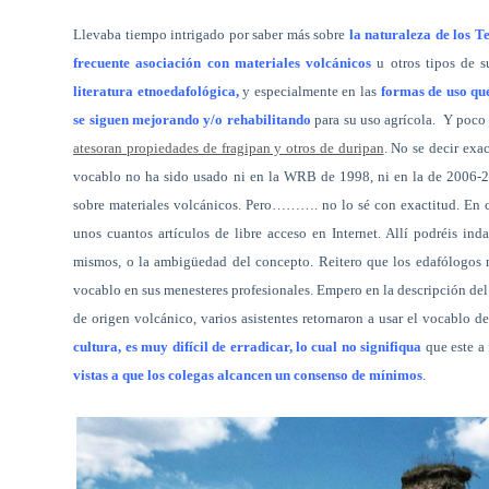
Llevaba tiempo intrigado por saber más sobre
la naturaleza de los T
frecuente asociación con materiales volcánicos
u otros tipos de su
literatura etnoedafológica,
y especialmente en las
formas de uso que
se siguen mejorando y/o rehabilitando
para su uso agrícola.
Y poco 
atesoran propiedades de fragipan y otros de duripan
. No se decir exa
vocablo no ha sido usado ni en la WRB de 1998, ni en la de 2006-20
sobre materiales volcánicos. Pero………. no lo sé con exactitud. En ca
unos cuantos artículos de libre acceso en Internet. Allí podréis in
mismos, o la ambigüedad del concepto. Reitero que los edafólogos 
vocablo en sus menesteres profesionales. Empero en la descripción del
de origen volcánico, varios asistentes retornaron a usar el vocablo d
cultura, es muy difícil de erradicar, lo cual no signifiqua
que este a
vistas a que los colegas alcancen un consenso de mínimos
.