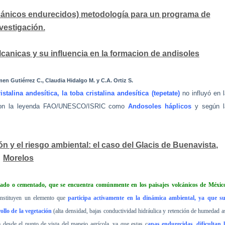
olcánicos endurecidos) metodología para un programa de
vestigación.
canicas y su influencia en la formacion de andisoles
men Gutiérrez C., Claudia Hidalgo M. y C.A. Ortiz S.
stalina andesítica, la toba cristalina andesítica (tepetate)
no influyó en l
do con la leyenda FAO/UNESCO/ISRIC como
Andosoles háplicos
y según l
n y el riesgo ambiental: el caso del Glacis de Buenavista,
Morelos
ctado o cementado, que se encuentra comúnmente en los paisajes volcánicos de Méxic
onstituyen un elemento que
participa activamente en la dinámica ambiental, ya que s
rollo de la vegetación
(alta densidad, bajas conductividad hidráulica y retención de humedad a
 desde el punto de vista del manejo agrícola, ya que estas c
apas endurecidas, dificultan 