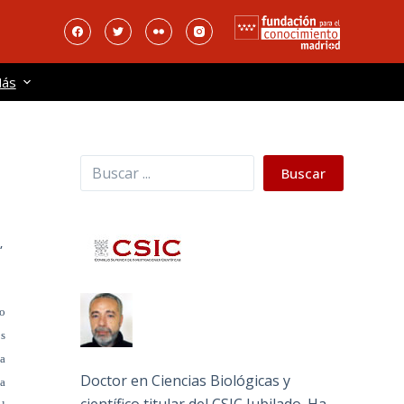
ás
Buscar
Buscar
O
,
po
os
a
Doctor en Ciencias Biológicas y
la