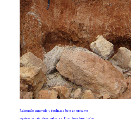
Paleosuelo enterrado y fosilizado bajo un presunto
tepetate de naturaleza volcánica. Foto: Juan José Ibáñez