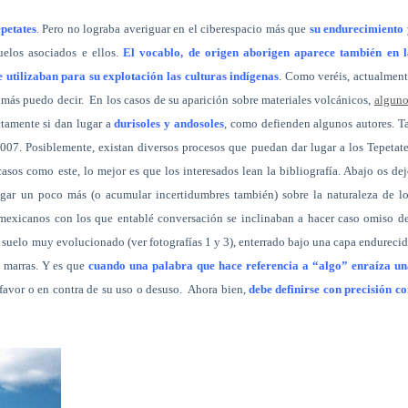
epetates
. Pero no lograba averiguar en el ciberespacio más que
su endurecimiento 
elos asociados e ellos.
El vocablo, de origen aborigen aparece también en l
 utilizaban para su explotación las culturas indígenas
. Como veréis, actualmen
más puedo decir.
En los casos de su aparición sobre materiales volcánicos,
alguno
ctamente si dan lugar a
durisoles y andosoles
, como defienden algunos autores. T
07. Posiblemente, existan diversos procesos que puedan dar lugar a los Tepetat
sos como este, lo mejor es que los interesados lean la bibliografía. Abajo os de
dagar un poco más (o acumular incertidumbres también) sobre la naturaleza de l
mexicanos con los que entablé conversación se inclinaban a hacer caso omiso d
 suelo muy evolucionado (ver fotografías 1 y 3), enterrado bajo una capa endureci
e marras. Y es que
cuando una palabra que hace referencia a “algo” enraíza un
 favor o en contra de su uso o desuso.
Ahora bien,
debe definirse con precisión c