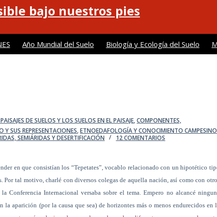
ible bajo nuestros pies
NES
Año Mundial del Suelo
Biología y Ecología del Suelo
M
PAISAJES DE SUELOS Y LOS SUELOS EN EL PAISAJE
,
COMPONENTES,
O Y SUS REPRESENTACIONES
,
ETNOEDAFOLOGÍA Y CONOCIMIENTO CAMPESIN
IDAS, SEMIÁRIDAS Y DESERTIFICACIÓN
12 COMENTARIOS
ender en que consistían los “Tepetates”, vocablo relacionado con un hipotético ti
ís. Por tal motivo, charlé con diversos colegas de aquella nación, así como con otr
 la Conferencia Internacional versaba sobre el tema. Empero no alcancé ningun
n la aparición (por la causa que sea) de horizontes más o menos endurecidos en 