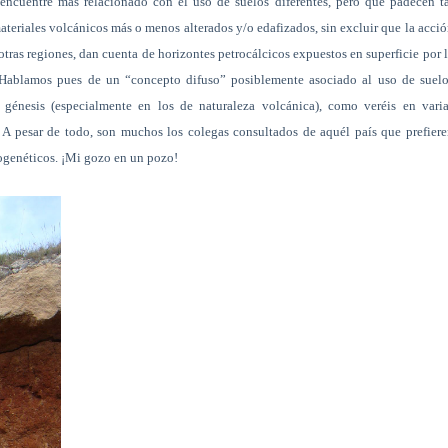
 encuentre más relacionado con el uso de suelos diferentes, pero que padecen t
ateriales volcánicos más o menos alterados y/o edafizados, sin excluir que la acci
tras regiones, dan cuenta de horizontes petrocálcicos expuestos en superficie por 
). Hablamos pues de un “concepto difuso” posiblemente asociado al uso de suel
génesis (especialmente en los de naturaleza volcánica), como veréis en varia
 A pesar de todo, son muchos los colegas consultados de aquél país que prefier
afogenéticos. ¡Mi gozo en un pozo!