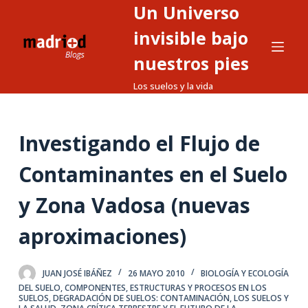
Un Universo
S
a
invisible bajo
l
nuestros pies
t
Los suelos y la vida
a
r
a
Investigando el Flujo de
l
c
Contaminantes en el Suelo
o
n
y Zona Vadosa (nuevas
t
aproximaciones)
e
n
i
JUAN JOSÉ IBÁÑEZ
26 MAYO 2010
BIOLOGÍA Y ECOLOGÍA
d
DEL SUELO
,
COMPONENTES, ESTRUCTURAS Y PROCESOS EN LOS
SUELOS
,
DEGRADACIÓN DE SUELOS: CONTAMINACIÓN
,
LOS SUELOS Y
o