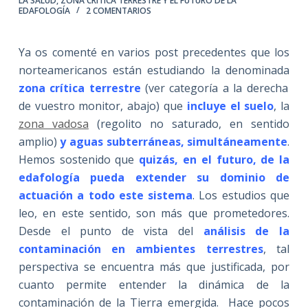
LA SALUD
,
ZONA CRÍTICA TERRESTRE Y EL FUTURO DE LA
EDAFOLOGÍA
2 COMENTARIOS
Ya os comenté en varios post precedentes que los
norteamericanos están estudiando la denominada
zona crítica terrestre
(ver categoría a la derecha
de vuestro monitor, abajo) que
incluye el suelo
, la
zona vadosa
(regolito no saturado, en sentido
amplio)
y aguas subterráneas, simultáneamente
.
Hemos sostenido que
quizás, en el futuro, de la
edafología pueda extender su dominio de
actuación a todo este sistema
. Los estudios que
leo, en este sentido, son más que prometedores.
Desde el punto de vista del
análisis de la
contaminación en ambientes terrestres
, tal
perspectiva se encuentra más que justificada, por
cuanto permite entender la dinámica de la
contaminación de la Tierra emergida. Hace pocos