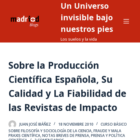
Un Universo
S
a
invisible bajo
l
nuestros pies
t
Los suelos y la vida
a
r
a
Sobre la Producción
l
c
Científica Española, Su
o
n
Calidad y La Fiabilidad de
t
las Revistas de Impacto
e
n
i
JUAN JOSÉ IBÁÑEZ
18 NOVIEMBRE 2010
CURSO BÁSICO
d
SOBRE FILOSOFÍA Y SOCIOLOGÍA DE LA CIENCIA
,
FRAUDE Y MALA
PRAXIS CIENTÍFICA
,
NOTAS BREVES DE PRENSA
,
PRENSA Y POLÍTICA
o