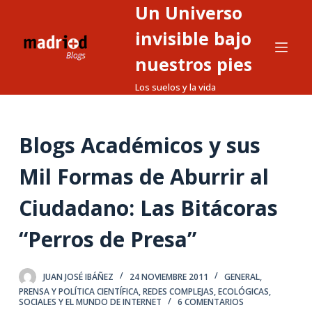
Un Universo
S
a
invisible bajo
l
nuestros pies
t
Los suelos y la vida
a
r
a
Blogs Académicos y sus
l
c
Mil Formas de Aburrir al
o
n
Ciudadano: Las Bitácoras
t
“Perros de Presa”
e
n
i
JUAN JOSÉ IBÁÑEZ
24 NOVIEMBRE 2011
GENERAL
,
d
PRENSA Y POLÍTICA CIENTÍFICA
,
REDES COMPLEJAS, ECOLÓGICAS,
SOCIALES Y EL MUNDO DE INTERNET
6 COMENTARIOS
o