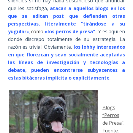
silencios si no hay nada sustancioso que anunciar
que les satisfaga,
atacan a aquellos blogs en los
que se editan post que defienden otras
perspectivas, literalmente “tirándose a su
yugular
«,
como
«los perros de presa”
. Y es aquí en
donde discrepo totalmente de su estrategia. La
razón es trivial. Obviamente,
los lobby interesados
en que florezcan y sean socialmente aceptadas
las líneas de investigación y tecnologías a
debate, pueden encontrarse subyacentes a
estas bitácoras implícita o explícitamente
.
Blogs
“Perros
de Presa”.
Fuente: