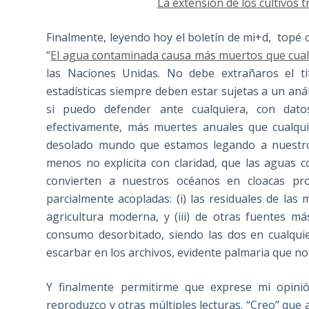
La extensión de los cultivos 
Finalmente, leyendo hoy el boletín de mi+d, topé c
“
El agua contaminada causa más muertos que cual
las Naciones Unidas. No debe extrañaros el tit
estadísticas siempre deben estar sujetas a un anál
si puedo defender ante cualquiera, con dat
efectivamente, más muertes anuales que cualqui
desolado mundo que estamos legando a nuestros 
menos no explicita con claridad, que las aguas 
convierten a nuestros océanos en cloacas pro
parcialmente acopladas: (i) las residuales de las 
agricultura moderna, y (iii) de otras fuentes m
consumo desorbitado, siendo las dos en cualqui
escarbar en los archivos, evidente palmaria que n
Y finalmente permitirme que exprese mi opini
reproduzco y otras múltiples lecturas. “Creo” que