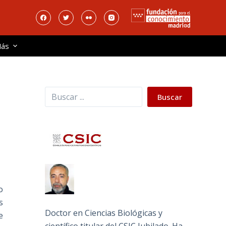
ás
Buscar
Buscar
o
s
Doctor en Ciencias Biológicas y
e