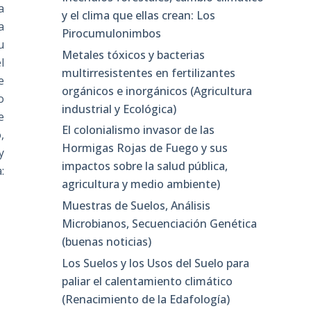
a
y el clima que ellas crean: Los
a
Pirocumulonimbos
u
Metales tóxicos y bacterias
l
multirresistentes en fertilizantes
e
orgánicos e inorgánicos (Agricultura
o
industrial y Ecológica)
e
El colonialismo invasor de las
,
Hormigas Rojas de Fuego y sus
y
impactos sobre la salud pública,
:
agricultura y medio ambiente)
Muestras de Suelos, Análisis
Microbianos, Secuenciación Genética
(buenas noticias)
Los Suelos y los Usos del Suelo para
paliar el calentamiento climático
(Renacimiento de la Edafología)