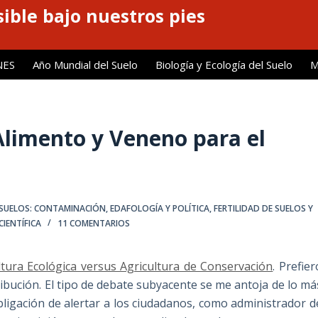
ible bajo nuestros pies
NES
Año Mundial del Suelo
Biología y Ecología del Suelo
M
Alimento y Veneno para el
SUELOS: CONTAMINACIÓN
,
EDAFOLOGÍA Y POLÍTICA
,
FERTILIDAD DE SUELOS Y
CIENTÍFICA
11 COMENTARIOS
ltura Ecológica versus Agricultura de Conservación
. Prefier
ribución. El tipo de debate subyacente se me antoja de lo má
ligación de alertar a los ciudadanos, como administrador d