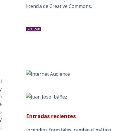
licencia de Creative Commons
.
i
y
o
e
s
Entradas recientes
y
,
Incendios forestales, cambio climático