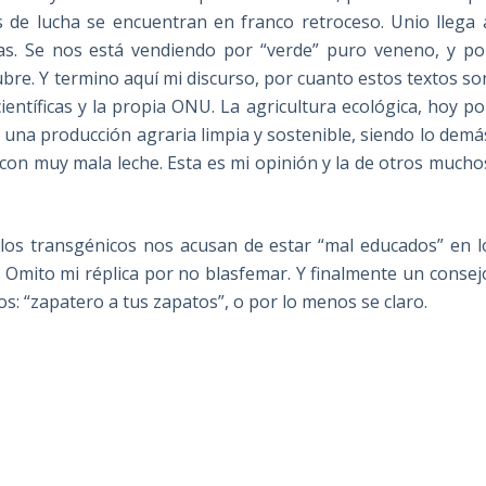
s de lucha se encuentran en franco retroceso. Unio llega 
ias. Se nos está vendiendo por “verde” puro veneno, y po
ubre. Y termino aquí mi discurso, por cuanto estos textos so
entíficas y la propia ONU. La agricultura ecológica, hoy po
e una producción agraria limpia y sostenible, siendo lo demá
 con muy mala leche. Esta es mi opinión y la de otros mucho
os transgénicos nos acusan de estar “mal educados” en l
 Omito mi réplica por no blasfemar. Y finalmente un consej
s: “zapatero a tus zapatos”, o por lo menos se claro.