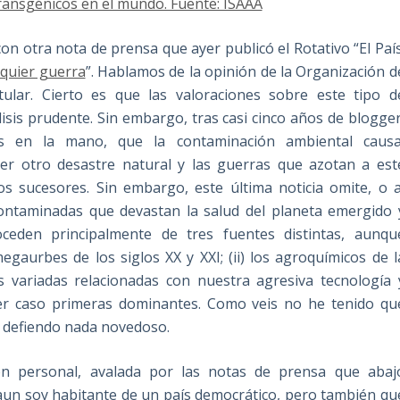
transgénicos en el mundo. Fuente: ISAAA
on otra nota de prensa que ayer publicó el Rotativo “El País
quier guerra
”. Hablamos de la opinión de la Organización d
ular. Cierto es que las valoraciones sobre este tipo d
isis prudente. Sin embargo, tras casi cinco años de blogger
os en la mano, que la contaminación ambiental causa
er otro desastre natural y las guerras que azotan a est
sucesores. Sin embargo, este última noticia omite, o a
contaminadas que devastan la salud del planeta emergido 
ceden principalmente de tres fuentes distintas, aunqu
megaurbes de los siglos XX y XXI; (ii) los agroquímicos de l
ás variadas relacionadas con nuestra agresiva tecnología 
er caso primeras dominantes. Como veis no he tenido qu
o defiendo nada novedoso.
ón personal, avalada por las notas de prensa que abaj
 aun soy habitante de un país democrático, pero también qu