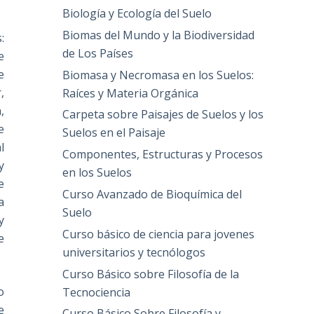
Biología y Ecología del Suelo
Biomas del Mundo y la Biodiversidad
:
de Los Países
e
e
Biomasa y Necromasa en los Suelos:
,
Raíces y Materia Orgánica
,
Carpeta sobre Paisajes de Suelos y los
e
Suelos en el Paisaje
l
Componentes, Estructuras y Procesos
y
en los Suelos
e
Curso Avanzado de Bioquímica del
a
Suelo
y
Curso básico de ciencia para jovenes
e
universitarios y tecnólogos
Curso Básico sobre Filosofía de la
o
Tecnociencia
e
Curso Básico Sobre Filosofía y