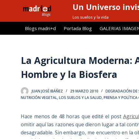
Un Universo invis
S
a
Los suelos y la vida
l
Blogs madri+d
Portada Blog
GALERIAS IMAGE
t
a
r
a
La Agricultura Moderna: 
l
Hombre y la Biosfera
c
o
n
JUAN JOSÉ IBÁÑEZ
29 MARZO 2010
DEGRADACIÓN DE 
t
NUTRICIÓN VEGETAL
,
LOS SUELOS Y LA SALUD
,
PRENSA Y POLÍTICA 
e
n
Hace menos de 48 horas que edité el post
Agricu
i
omitir aquí las razones que dieron lugar a tal cont
d
desagradable. Sin embargo, me encuentro en la ob
o