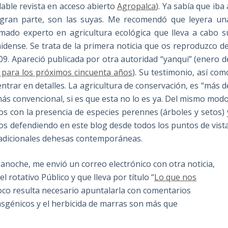
able revista en acceso abierto
Agropalca
). Ya sabía que iba 
 gran parte, son las suyas. Me recomendó que leyera un
amado experto en agricultura ecológica que lleva a cabo s
idense. Se trata de la primera noticia que os reproduzco de
9. Apareció publicada por otra autoridad “yanqui” (enero d
 para los próximos cincuenta años
). Su testimonio, así com
ntrar en detalles. La agricultura de conservación, es “más d
ás convencional, si es que esta no lo es ya. Del mismo modo
dos con la presencia de especies perennes (árboles y setos) 
os defendiendo en este blog desde todos los puntos de vista
tradicionales dehesas contemporáneas.
anoche, me envió un correo electrónico con otra noticia,
rotativo Público y que lleva por título “
Lo que nos
oco resulta necesario apuntalarla con comentarios
ansgénicos y el herbicida de marras son más que