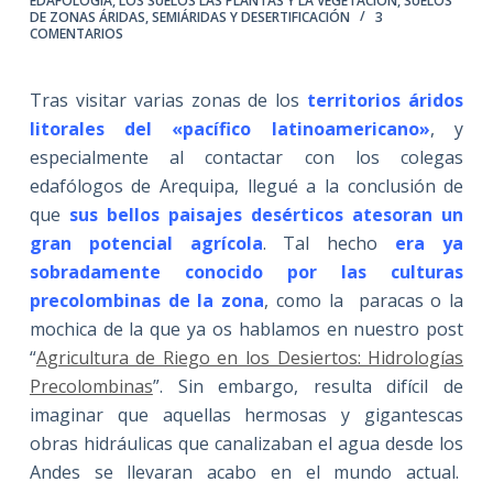
EDAFOLOGÍA
,
LOS SUELOS LAS PLANTAS Y LA VEGETACIÓN
,
SUELOS
DE ZONAS ÁRIDAS, SEMIÁRIDAS Y DESERTIFICACIÓN
3
COMENTARIOS
Tras visitar varias zonas de los
territorios áridos
litorales del «pacífico latinoamericano»
, y
especialmente al contactar con los colegas
edafólogos de Arequipa, llegué a la conclusión de
que
sus bellos paisajes desérticos atesoran un
gran potencial agrícola
. Tal hecho
era ya
sobradamente conocido por las culturas
precolombinas de la zona
, como la paracas o la
mochica de la que ya os hablamos en nuestro post
“
Agricultura de Riego en los Desiertos: Hidrologías
Precolombinas
”. Sin embargo, resulta difícil de
imaginar que aquellas hermosas y gigantescas
obras hidráulicas que canalizaban el agua desde los
Andes se llevaran acabo en el mundo actual.