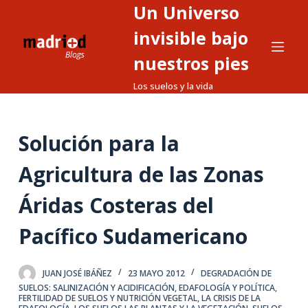
Un Universo
S
a
invisible bajo
l
nuestros pies
t
Los suelos y la vida
a
r
a
Solución para la
l
c
Agricultura de las Zonas
o
n
Áridas Costeras del
t
Pacífico Sudamericano
e
n
i
JUAN JOSÉ IBÁÑEZ
23 MAYO 2012
DEGRADACIÓN DE
d
SUELOS: SALINIZACIÓN Y ACIDIFICACIÓN
,
EDAFOLOGÍA Y POLÍTICA
,
FERTILIDAD DE SUELOS Y NUTRICIÓN VEGETAL
,
LA CRISIS DE LA
o