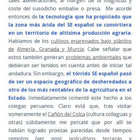
tales aseveraciones, al margen de la magnitud y
coste del susodicho embalse o presa. Me acordé
entonces de
la tecnología que ha propiciado que
la zona más árida del SE español se convirtiera
en un territorio de altísima producción agraria
.
Hablamos de los
cultivos enarenados bajo plástico
de
Almería, Granada y Murcia
. Cabe señalar que
estos también generan
problemas ambientales
que
debieran ser tenidos en cuenta antes de iniciar tal
andadura. Sin embargo,
el tórrido SE español pasó
de ser un espacio geográfico de desheredados a
otro de los más rentables de la agricultura en el
Estado
. Inmediatamente comenté este hecho a los
colegas peruanos. Claro está que, tras visitar
someramente el
Cañón del Colca
(cultura collaguas y
otras) súbitamente me percaté que por allí se
habían logrado proezas parecidas desde tiempos
remotos (ver post
policultivos terrazas y