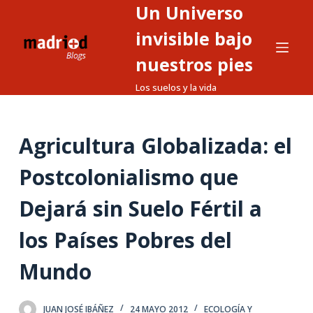
Un Universo
S
a
invisible bajo
l
nuestros pies
t
Los suelos y la vida
a
r
a
Agricultura Globalizada: el
l
c
Postcolonialismo que
o
n
Dejará sin Suelo Fértil a
t
los Países Pobres del
e
n
Mundo
i
d
o
JUAN JOSÉ IBÁÑEZ
24 MAYO 2012
ECOLOGÍA Y