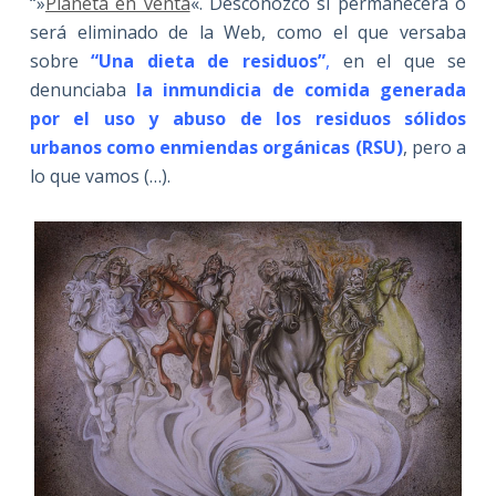
“»
Planeta en venta
«. Desconozco si permanecerá o
será eliminado de la Web, como el que versaba
sobre
“Una dieta de residuos”
,
en el que se
denunciaba
la inmundicia de comida generada
por el uso y abuso de los residuos sólidos
urbanos como enmiendas orgánicas (RSU)
, pero a
lo que vamos (…).