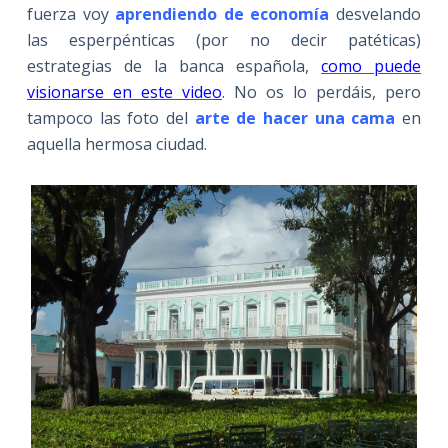
fuerza voy
aprendiendo de economía
desvelando
las esperpénticas (por no decir patéticas)
estrategias de la banca española,
como puede
visionarse en este video
. No os lo perdáis, pero
tampoco las foto del
arte de hacer una cama
en
aquella hermosa ciudad.