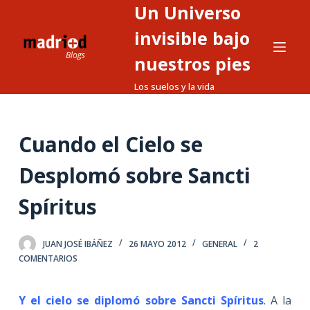
Un Universo
S
a
invisible bajo
l
nuestros pies
t
Los suelos y la vida
a
r
a
Cuando el Cielo se
l
c
Desplomó sobre Sancti
o
n
Spíritus
t
e
JUAN JOSÉ IBÁÑEZ
26 MAYO 2012
GENERAL
2
n
COMENTARIOS
i
d
Y el cielo se diplomó sobre Sancti Spíritus
. A la
o