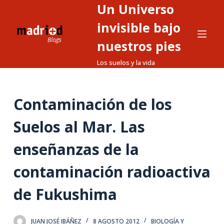
Un Universo
S
a
invisible bajo
l
nuestros pies
t
Los suelos y la vida
a
r
a
Contaminación de los
l
c
Suelos al Mar. Las
o
n
enseñanzas de la
t
contaminación radioactiva
e
n
de Fukushima
i
d
o
JUAN JOSÉ IBÁÑEZ
8 AGOSTO 2012
BIOLOGÍA Y