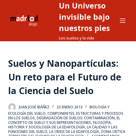
Un Universo
S
a
invisible bajo
l
nuestros pies
t
Los suelos y la vida
a
r
a
Suelos y Nanopartículas:
l
c
Un reto para el Futuro de
o
n
la Ciencia del Suelo
t
e
JUAN JOSÉ IBÁÑEZ
23 ENERO 2013
BIOLOGÍA Y
n
ECOLOGÍA DEL SUELO
,
COMPONENTES, ESTRUCTURAS Y PROCESOS
i
EN LOS SUELOS
,
DEGRADACIÓN DE SUELOS: CONTAMINACIÓN
,
EL
CONCEPTO DE SUELO Y SUS REPRESENTACIONES
,
FILOSOFÍA,
d
HISTORIA Y SOCIOLOGÍA DE LA EDAFOLOGÍA
,
LA CALIDAD Y LAS
FUNCIONES DEL SUELO
,
LA CRISIS DE LA EDAFOLOGÍA
,
ZONA CRÍTICA
o