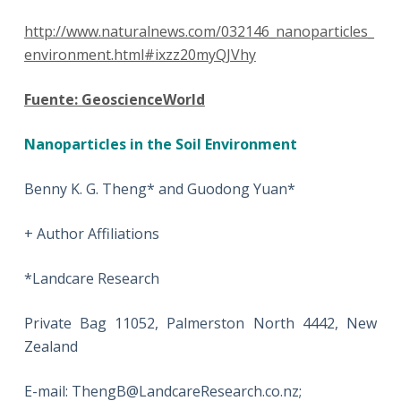
http://www.naturalnews.com/032146_nanoparticles_
environment.html#ixzz20myQJVhy
Fuente: GeoscienceWorld
Nanoparticles in the Soil Environment
Benny K. G. Theng* and Guodong Yuan*
+ Author Affiliations
*Landcare Research
Private Bag 11052, Palmerston North 4442, New
Zealand
E-mail: ThengB@LandcareResearch.co.nz;