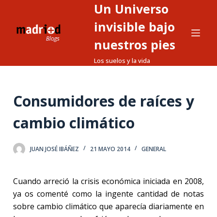
Un Universo
S
a
invisible bajo
l
nuestros pies
t
Los suelos y la vida
a
r
a
Consumidores de raíces y
l
c
cambio climático
o
n
t
JUAN JOSÉ IBÁÑEZ
21 MAYO 2014
GENERAL
e
n
Cuando arreció la crisis económica iniciada en 2008,
i
ya os comenté como la ingente cantidad de notas
d
sobre cambio climático que aparecía diariamente en
o