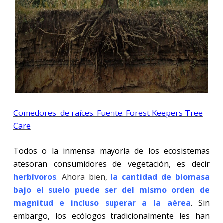
Comedores de raíces. Fuente: Forest Keepers Tree
Care
Todos o la inmensa mayoría de los ecosistemas
atesoran consumidores de vegetación, es decir
herbívoros
.
Ahora
bien,
la cantidad de biomasa
bajo el suelo puede ser del mismo orden de
magnitud e incluso superar a la aérea
. Sin
embargo, los ecólogos tradicionalmente les han