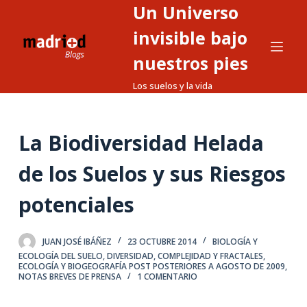
Un Universo
S
a
invisible bajo
l
nuestros pies
t
Los suelos y la vida
a
r
a
La Biodiversidad Helada
l
c
de los Suelos y sus Riesgos
o
n
potenciales
t
e
JUAN JOSÉ IBÁÑEZ
23 OCTUBRE 2014
BIOLOGÍA Y
n
ECOLOGÍA DEL SUELO
,
DIVERSIDAD, COMPLEJIDAD Y FRACTALES
,
i
ECOLOGÍA Y BIOGEOGRAFÍA POST POSTERIORES A AGOSTO DE 2009
,
NOTAS BREVES DE PRENSA
1 COMENTARIO
d
o