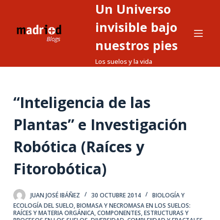
Un Universo
S
a
invisible bajo
l
nuestros pies
t
Los suelos y la vida
a
r
a
“Inteligencia de las
l
c
Plantas” e Investigación
o
n
Robótica (Raíces y
t
Fitorobótica)
e
n
i
JUAN JOSÉ IBÁÑEZ
30 OCTUBRE 2014
BIOLOGÍA Y
d
ECOLOGÍA DEL SUELO
,
BIOMASA Y NECROMASA EN LOS SUELOS:
RAÍCES Y MATERIA ORGÁNICA
,
COMPONENTES, ESTRUCTURAS Y
o