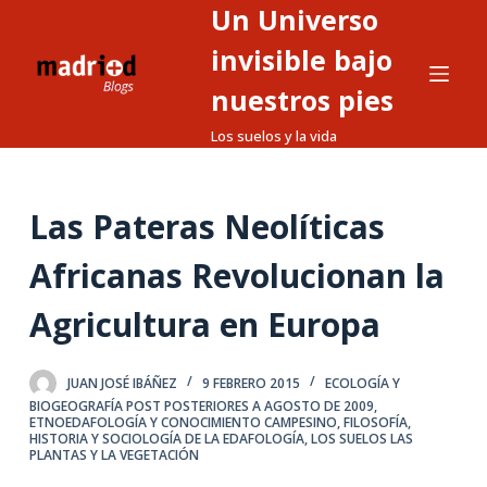
Un Universo
S
a
invisible bajo
l
nuestros pies
t
Los suelos y la vida
a
r
a
Las Pateras Neolíticas
l
c
Africanas Revolucionan la
o
n
Agricultura en Europa
t
e
JUAN JOSÉ IBÁÑEZ
9 FEBRERO 2015
ECOLOGÍA Y
n
BIOGEOGRAFÍA POST POSTERIORES A AGOSTO DE 2009
,
i
ETNOEDAFOLOGÍA Y CONOCIMIENTO CAMPESINO
,
FILOSOFÍA,
HISTORIA Y SOCIOLOGÍA DE LA EDAFOLOGÍA
,
LOS SUELOS LAS
d
PLANTAS Y LA VEGETACIÓN
o