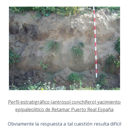
Perfil estratigráfico (antrosol conchífero) yacimiento
epipaleolítico de Retamar Puerto Real España
Obviamente la respuesta a tal cuestión resulta difícil