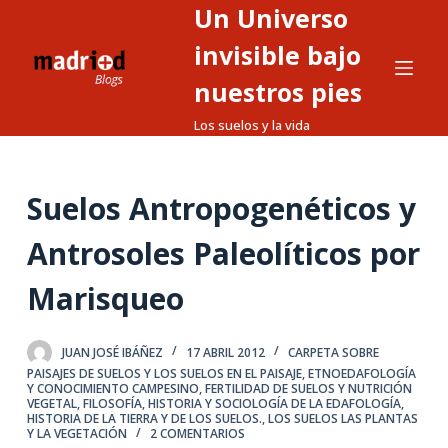
Un Universo
S
a
invisible bajo
l
nuestros pies
t
Los suelos y la vida
a
r
a
Suelos Antropogenéticos y
l
c
Antrosoles Paleolíticos por
o
n
Marisqueo
t
e
JUAN JOSÉ IBÁÑEZ
17 ABRIL 2012
CARPETA SOBRE
n
PAISAJES DE SUELOS Y LOS SUELOS EN EL PAISAJE
,
ETNOEDAFOLOGÍA
i
Y CONOCIMIENTO CAMPESINO
,
FERTILIDAD DE SUELOS Y NUTRICIÓN
VEGETAL
,
FILOSOFÍA, HISTORIA Y SOCIOLOGÍA DE LA EDAFOLOGÍA
,
d
HISTORIA DE LA TIERRA Y DE LOS SUELOS.
,
LOS SUELOS LAS PLANTAS
Y LA VEGETACIÓN
2 COMENTARIOS
o