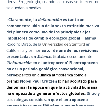
tierra. En geología, cuando las cosas se tuercen no
se quedan a medias.
«
Claramente, la
defaunación
es tanto un
componente ubicuo de la sexta extinción masiva
del planeta como uno de los principales ejes
impulsores de cambio ecológico global»,
afirma
Rodolfo Dirzo, de la
Universidad de Stanford
en
California, y primer
autor de una de las revisiones
presentadas en
Science
, titulada escuetamente
‘Defaunación
en el antropoceno’
.
El antropoceno
no es un periodo geológico convencional,
pero
expertos en química atmosférica como el
premio
Nobel Paul Crutzen
lo han adoptado
para
denominar la época en que la actividad humana
ha empezado a generar efectos globales
. Dirzo y
sus colegas consideran que el antropoceno
empezó hace unos 500 años, aunque hay otras