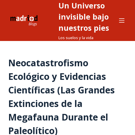
Un Universo
S
a
invisible bajo
l
nuestros pies
t
Los suelos y la vida
a
r
a
Neocatastrofismo
l
c
Ecológico y Evidencias
o
n
Científicas (Las Grandes
t
Extinciones de la
e
n
Megafauna Durante el
i
d
Paleolítico)
o