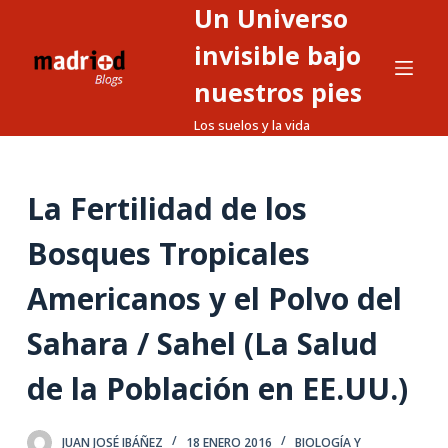
Un Universo
S
a
invisible bajo
l
nuestros pies
t
Los suelos y la vida
a
r
a
La Fertilidad de los
l
c
Bosques Tropicales
o
n
Americanos y el Polvo del
t
Sahara / Sahel (La Salud
e
n
de la Población en EE.UU.)
i
d
o
JUAN JOSÉ IBÁÑEZ
18 ENERO 2016
BIOLOGÍA Y