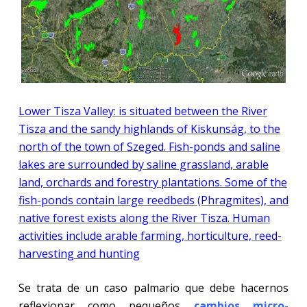
Lower Tisza Valley: is situated between the River
Tisza and the sandy highlands of Kiskunság, to the
north of the town of Szeged. Fish-ponds and saline
lakes are surrounded by saline grassland, arable
land, orchards and forestry plantations. Some of the
fish-ponds contain large reedbeds (Phragmites), and
native forest exists along the River Tisza. Human
activities include arable farming, horticulture, reed-
harvesting and hunting
Se trata de un caso palmario que debe hacernos
reflexionar como pequeños
cambios micro-