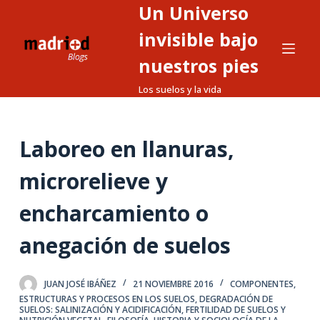
Un Universo
S
a
invisible bajo
l
nuestros pies
t
Los suelos y la vida
a
r
a
Laboreo en llanuras,
l
c
microrelieve y
o
n
encharcamiento o
t
anegación de suelos
e
n
i
JUAN JOSÉ IBÁÑEZ
21 NOVIEMBRE 2016
COMPONENTES,
d
ESTRUCTURAS Y PROCESOS EN LOS SUELOS
,
DEGRADACIÓN DE
SUELOS: SALINIZACIÓN Y ACIDIFICACIÓN
,
FERTILIDAD DE SUELOS Y
o