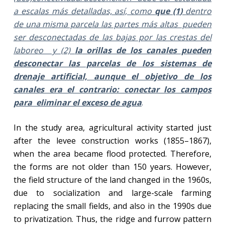
a escalas más detalladas, así, como
que (1
)
dentro
de una misma parcela las partes más altas pueden
ser desconectadas de las bajas por las crestas del
laboreo y (2)
la
orillas de los canales pueden
desconectar las parcelas de los sistemas de
drenaje artificial, aunque el objetivo de los
canales era el contrario: conectar los campos
para eliminar el exceso de agua
.
In the study area, agricultural activity started just
after the levee construction works (1855–1867),
when the area became flood protected. Therefore,
the forms are not older than 150 years. However,
the field structure of the land changed in the 1960s,
due to socialization and large-scale farming
replacing the small fields, and also in the 1990s due
to privatization. Thus, the ridge and furrow pattern