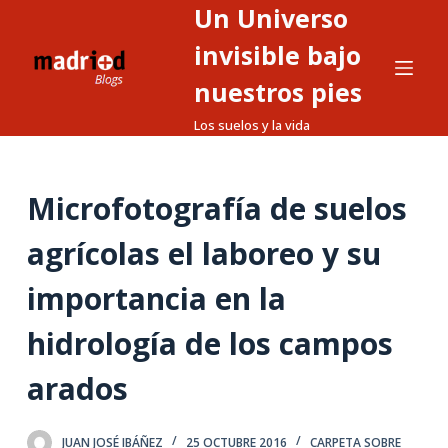
Un Universo
S
a
invisible bajo
l
nuestros pies
t
Los suelos y la vida
a
r
a
Microfotografía de suelos
l
c
agrícolas el laboreo y su
o
n
importancia en la
t
hidrología de los campos
e
n
arados
i
d
o
JUAN JOSÉ IBÁÑEZ
25 OCTUBRE 2016
CARPETA SOBRE