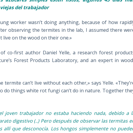
viejas del trabajador
oung worker wasn’t doing anything, because of how rapidl
fter observing the termites in the lab, I assumed there wer
t live on the wood on their one.»
of co-first author Daniel Yelle, a research forest product
lture’s Forest Products Laboratory, and an expert in wood
termite can’t live without each other,» says Yelle. «They’r
to do things white rot fungi can’t do in nature. Together the
l joven trabajador no estaba
haciendo nada, debido a l
rato digestivo (..) Pero después de observar las termitas e
nes allí que desconocía. Los hongos simplemente no puede