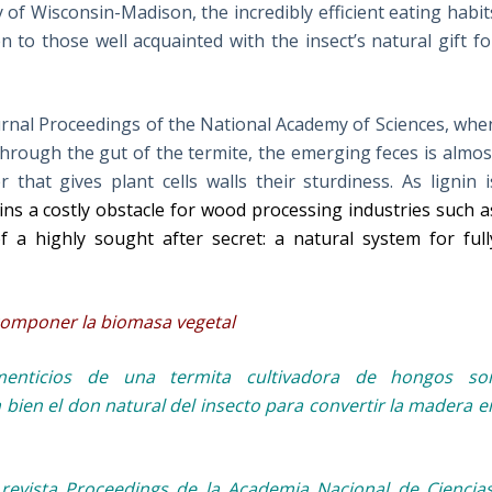
y of Wisconsin-Madison, the incredibly efficient eating habit
n to those well acquainted with the insect’s natural gift fo
ournal Proceedings of the National Academy of Sciences, whe
hrough the gut of the termite, the emerging feces is almos
that gives plant cells walls their sturdiness. As lignin i
ins a costly obstacle for wood processing industries such a
of a
highly sought after secret: a natural system for full
scomponer la biomasa vegetal
limenticios de una termita cultivadora de hongos so
bien el don natural del insecto para convertir la madera e
evista Proceedings de la Academia Nacional de Ciencias