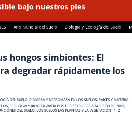
ible bajo nuestros pies
NES
Año Mundial del Suelo
Biología y Ecología del Suelo
M
sus hongos simbiontes: El
ra degradar rápidamente los
LOGÍA DEL SUELO
,
BIOMASA Y NECROMASA EN LOS SUELOS: RAÍCES Y MATERIA
ELOS
,
ECOLOGÍA Y BIOGEOGRAFÍA POST POSTERIORES A AGOSTO DE 2009
,
FUNCIONES DEL SUELO
,
LOS SUELOS LAS PLANTAS Y LA VEGETACIÓN
2