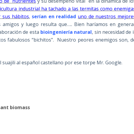
do de nutrientes
y su desempeño vital en la dinámica de lo
cultura industrial ha tachado a las termitas como enemiga
 sus hábitos
,
serían en realidad
uno de nuestros mejore
 amigos y luego resulta que….. Bien haríamos en genera
laboración de esta
bioingeniería natural
, sin necesidad de i
tos fabulosos “bichitos”. Nuestro peores enemigos son, d
l suajili al español castellano por ese torpe Mr. Google.
lant biomass