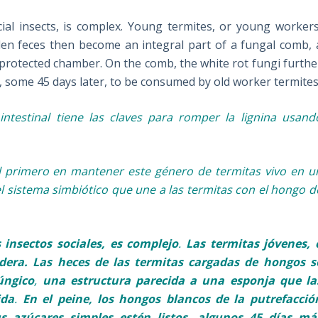
cial insects, is complex. Young termites, or young workers
aden feces then become an integral part of a fungal comb, 
 protected chamber. On the comb, the white rot fungi furthe
, some 45 days later, to be consumed by old worker termites
intestinal tiene las claves para romper la lignina usand
 el primero en mantener este género de termitas vivo en u
l sistema simbiótico que une a las termitas con el hongo d
 insectos sociales, es complejo
.
Las termitas jóvenes, 
dera. Las heces de las termitas cargadas de hongos s
úngico
,
una estructura parecida a una esponja que la
ida
.
En el peine, los hongos blancos de la putrefacció
 azúcares simples estén listos, algunos 45 días má