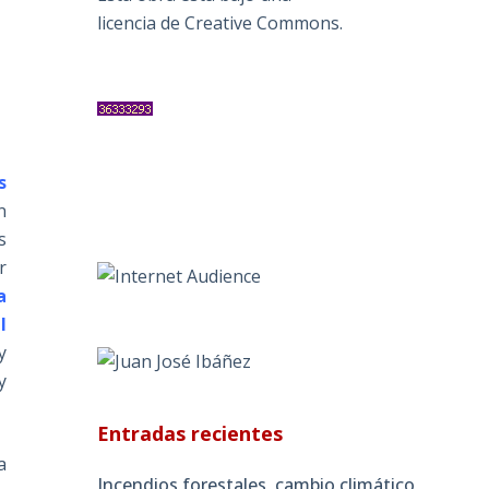
licencia de Creative Commons
.
s
n
s
r
a
l
y
y
Entradas recientes
a
Incendios forestales, cambio climático