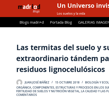
Un Universo invis
S
a
Los suelos y la vida
l
Blogs madri+d
Portada Blog
GALERIAS IMAGE
t
a
r
a
Las termitas del suelo y 
l
extraordinario tándem pa
c
o
residuos lignocelulósicos
n
t
e
JUAN JOSÉ IBÁÑEZ
15 OCTUBRE 2018
BIOLOGÍA Y ECO
n
ORGÁNICA
,
COMPONENTES, ESTRUCTURAS Y PROCESOS EN LOS SU
FERTILIDAD DE SUELOS Y NUTRICIÓN VEGETAL
,
LA CALIDAD Y LAS 
i
COMENTARIOS
d
o