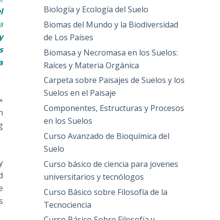
Biología y Ecología del Suelo
l
a
Biomas del Mundo y la Biodiversidad
y
de Los Países
s
Biomasa y Necromasa en los Suelos:
a
Raíces y Materia Orgánica
Carpeta sobre Paisajes de Suelos y los
Suelos en el Paisaje
»
Componentes, Estructuras y Procesos
h
en los Suelos
g
Curso Avanzado de Bioquímica del
Suelo
y
Curso básico de ciencia para jovenes
d
universitarios y tecnólogos
e
Curso Básico sobre Filosofía de la
s
Tecnociencia
Curso Básico Sobre Filosofía y