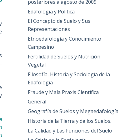
posteriores a agosto de 2009
Edafología y Política
El Concepto de Suelo y Sus
y
Representaciones
e
Etnoedafología y Conocimiento
Campesino
s
Fertilidad de Suelos y Nutrición
-
Vegetal
Filosofía, Historia y Sociología de la
Edafología
e
Fraude y Mala Praxis Científica
y
General
Geografía de Suelos y Megaedafología
a
Historia de la Tierra y de los Suelos.
n
La Calidad y Las Funciones del Suelo
n