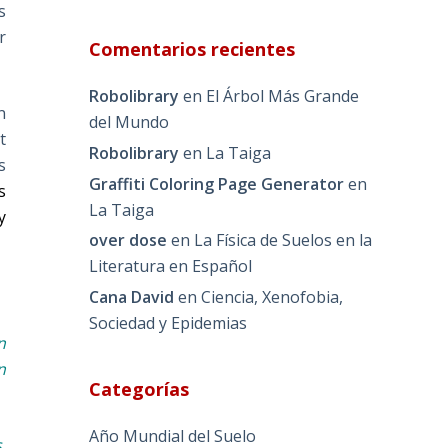
s
r
Comentarios recientes
Robolibrary
en
El Árbol Más Grande
n
del Mundo
t
Robolibrary
en
La Taiga
s
Graffiti Coloring Page Generator
en
s
La Taiga
y
over dose
en
La Física de Suelos en la
Literatura en Español
Cana David
en
Ciencia, Xenofobia,
Sociedad y Epidemias
n
n
Categorías
Año Mundial del Suelo
,