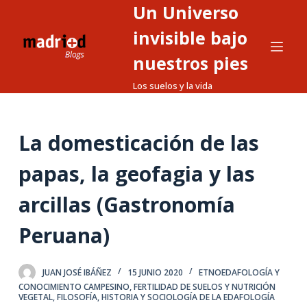
Un Universo
S
a
invisible bajo
l
nuestros pies
t
Los suelos y la vida
a
r
a
La domesticación de las
l
c
papas, la geofagia y las
o
n
arcillas (Gastronomía
t
Peruana)
e
n
i
JUAN JOSÉ IBÁÑEZ
15 JUNIO 2020
ETNOEDAFOLOGÍA Y
d
CONOCIMIENTO CAMPESINO
,
FERTILIDAD DE SUELOS Y NUTRICIÓN
VEGETAL
,
FILOSOFÍA, HISTORIA Y SOCIOLOGÍA DE LA EDAFOLOGÍA
o