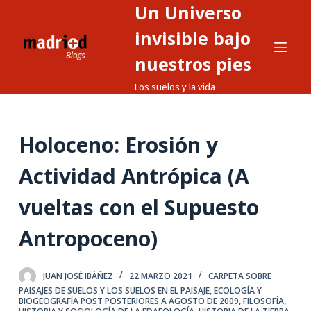
Un Universo
S
a
invisible bajo
l
nuestros pies
t
Los suelos y la vida
a
r
a
Holoceno: Erosión y
l
c
Actividad Antrópica (A
o
n
vueltas con el Supuesto
t
Antropoceno)
e
n
i
JUAN JOSÉ IBÁÑEZ
22 MARZO 2021
CARPETA SOBRE
d
PAISAJES DE SUELOS Y LOS SUELOS EN EL PAISAJE
,
ECOLOGÍA Y
BIOGEOGRAFÍA POST POSTERIORES A AGOSTO DE 2009
,
FILOSOFÍA,
o