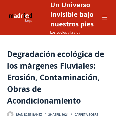
Un Universo
S
a
invisible bajo
l
nuestros pies
t
Los suelos y la vida
a
r
a
Degradación ecológica de
l
c
los márgenes Fluviales:
o
n
Erosión, Contaminación,
t
Obras de
e
n
Acondicionamiento
i
d
o
JUAN JOSÉ IBÁÑEZ
29 ABRIL 2021
CARPETA SOBRE