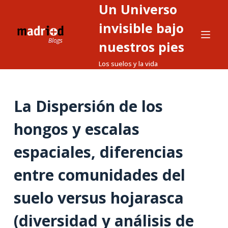
Un Universo
S
a
invisible bajo
l
nuestros pies
t
Los suelos y la vida
a
r
a
La Dispersión de los
l
c
hongos y escalas
o
n
espaciales, diferencias
t
entre comunidades del
e
n
suelo versus hojarasca
i
d
(diversidad y análisis de
o