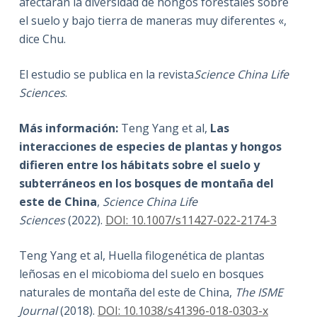
afectarán la diversidad de hongos forestales sobre
el suelo y bajo tierra de maneras muy diferentes «,
dice Chu.
El estudio se publica en la revista
Science China Life
Sciences
.
Más información:
Teng Yang et al,
Las
interacciones de especies de plantas y hongos
difieren entre los hábitats sobre el suelo y
subterráneos en los bosques de montaña del
este de China
,
Science China Life
Sciences
(2022).
DOI: 10.1007/s11427-022-2174-3
Teng Yang et al, Huella filogenética de plantas
leñosas en el micobioma del suelo en bosques
naturales de montaña del este de China,
The ISME
Journal
(2018).
DOI: 10.1038/s41396-018-0303-x