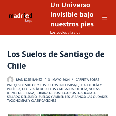
Un Universo
S
a
invisible bajo
l
nuestros pies
t
Los suelos y la vida
a
r
a
Los Suelos de Santiago de
l
c
Chile
o
n
t
JUAN JOSÉ IBÁÑEZ
31 MAYO 2024
CARPETA SOBRE
PAISAJES DE SUELOS Y LOS SUELOS EN EL PAISAJE
,
EDAFOLOGÍA Y
e
POLÍTICA
,
GEOGRAFÍA DE SUELOS Y MEGAEDAFOLOGÍA
,
NOTAS
BREVES DE PRENSA
,
PÉRDIDA DE LOS RECURSOS EDÁFICOS: EL
n
SELLADO DEL SUELO
,
SUELOS Y AMBIENTES URBANOS: LAS CIUDADES
,
i
TAXONOMÍAS Y CLASIFICACIONES
d
o