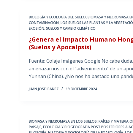
BIOLOGÍA Y ECOLOGÍA DEL SUELO
,
BIOMASA Y NECROMASA EN
CONTAMINACIÓN
,
LOS SUELOS LAS PLANTAS Y LA VEGETACI
EROSIÓN
,
SUELOS Y CAMBIO CLIMÁTICO
¿Genera el Impacto Humano Hongos
(Suelos y Apocalpsis)
Fuente: Colaje Imágenes Google No cabe duda, 
amenazarnos con el “advenimiento” de un apoca
Yunnan (China). ¿No nos ha bastado una pande
JUAN JOSÉ IBÁÑEZ
19 DICIEMBRE 2024
BIOMASA Y NECROMASA EN LOS SUELOS: RAÍCES Y MATERIA 
PAISAJE
,
ECOLOGÍA Y BIOGEOGRAFÍA POST POSTERIORES A A
FILOSOFÍA, HISTORIA Y SOCIOLOGÍA DE LA EDAFOLOGÍA
,
LOS 