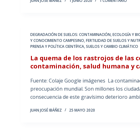
JUAN JOSÉ IBÁÑEZ
1 JUNIO 2020
1 COMENTARIO
DEGRADACIÓN DE SUELOS: CONTAMINACIÓN
,
ECOLOGÍA Y B
Y CONOCIMIENTO CAMPESINO
,
FERTILIDAD DE SUELOS Y NUT
PRENSA Y POLÍTICA CIENTÍFICA
,
SUELOS Y CAMBIO CLIMÁTICO
La quema de los rastrojos de las c
contaminación, salud humana y c
Fuente: Colaje Google imágenes La contaminaci
preocupación mundial. Son millones los ciuda
consecuencia de este gravísimo deterioro ambi
JUAN JOSÉ IBÁÑEZ
25 MAYO 2020