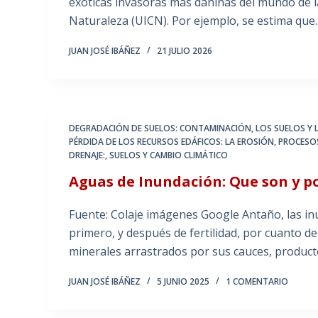
exóticas invasoras más dañinas del mundo de l
Naturaleza (UICN). Por ejemplo, se estima que
JUAN JOSÉ IBÁÑEZ
21 JULIO 2026
DEGRADACIÓN DE SUELOS: CONTAMINACIÓN
,
LOS SUELOS Y 
PÉRDIDA DE LOS RECURSOS EDÁFICOS: LA EROSIÓN
,
PROCESOS
DRENAJE:
,
SUELOS Y CAMBIO CLIMÁTICO
Aguas de Inundación: Que son y 
Fuente: Colaje imágenes Google Antaño, las i
primero, y después de fertilidad, por cuanto d
minerales arrastrados por sus cauces, product
JUAN JOSÉ IBÁÑEZ
5 JUNIO 2025
1 COMENTARIO