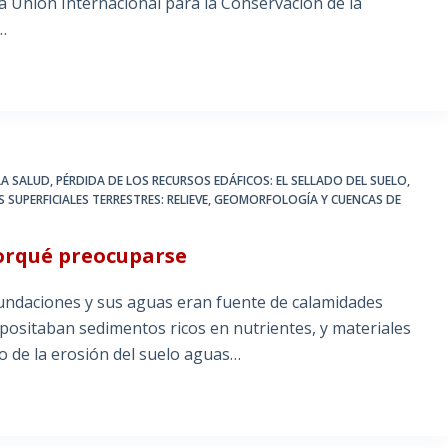
a Unión Internacional para la Conservación de la
…
LA SALUD
,
PÉRDIDA DE LOS RECURSOS EDÁFICOS: EL SELLADO DEL SUELO
,
 SUPERFICIALES TERRESTRES: RELIEVE, GEOMORFOLOGÍA Y CUENCAS DE
porqué preocuparse
nundaciones y sus aguas eran fuente de calamidades
epositaban sedimentos ricos en nutrientes, y materiales
o de la erosión del suelo aguas…