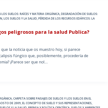
 LOS SUELOS: RAÍCES Y MATERIA ORGÁNICA
,
DEGRADACIÓN DE SUELOS:
ÓN
,
LOS SUELOS Y LA SALUD
,
PÉRDIDA DE LOS RECURSOS EDÁFICOS: LA
 peligrosos para la salud Publica?
que la noticia que os muestro hoy, si parece
lipsis fúngico que, posiblemente, procedería de
mia? ¡Parece ser que no!.…
ORGÁNICA
,
CARPETA SOBRE PAISAJES DE SUELOS Y LOS SUELOS EN EL
GOSTO DE 2009
,
EL CONCEPTO DE SUELO Y SUS REPRESENTACIONES
,
SUELOS Y LA SALUD
,
PRENSA Y POLÍTICA CIENTÍFICA
,
SUELOS Y AMBIENTES