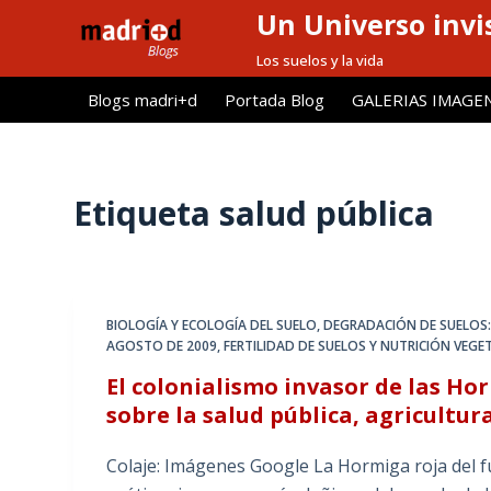
Un Universo invis
S
a
Los suelos y la vida
l
Blogs madri+d
Portada Blog
GALERIAS IMAGE
t
a
r
a
Etiqueta
salud pública
l
c
o
n
BIOLOGÍA Y ECOLOGÍA DEL SUELO
,
DEGRADACIÓN DE SUELOS
t
AGOSTO DE 2009
,
FERTILIDAD DE SUELOS Y NUTRICIÓN VEGE
e
El colonialismo invasor de las Ho
n
sobre la salud pública, agricultu
i
d
Colaje: Imágenes Google La Hormiga roja del fu
o