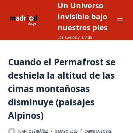
Un Universo
S
a
invisible bajo
l
nuestros pies
t
Los suelos y la vida
a
r
a
Cuando el Permafrost se
l
c
deshiela la altitud de las
o
n
cimas montañosas
t
disminuye (paisajes
e
n
Alpinos)
i
d
o
JUAN JOSÉ IBÁÑEZ
8 MAYO 2025
CARPETA SOBRE