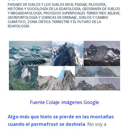
PAISAJES DE SUELOS Y LOS SUELOS EN EL PAISAJE
,
FILOSOFÍA,
HISTORIA Y SOCIOLOGÍA DE LA EDAFOLOGÍA
,
GEOGRAFÍA DE SUELOS
Y MEGAEDAFOLOGÍA
,
PROCESOS SUPERFICIALES TERRESTRES: RELIEVE,
GEOMORFOLOGÍA Y CUENCAS DE DRENAJE:
,
SUELOS Y CAMBIO
CLIMÁTICO
,
ZONA CRÍTICA TERRESTRE Y EL FUTURO DE LA
EDAFOLOGÍA
Fuente Colaje: imágenes Google
Algo más que hielo se pierde en las montañas
cuando el permafrost se deshiela
. No voy a