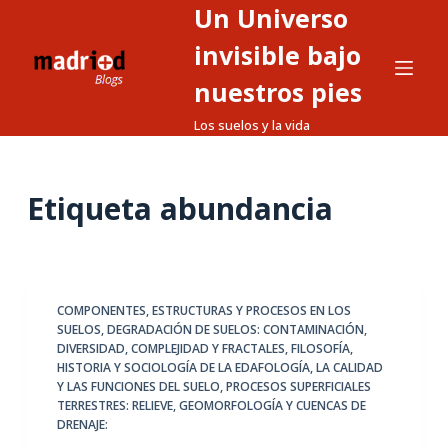
Un Universo
S
a
invisible bajo
l
nuestros pies
t
Los suelos y la vida
a
r
a
Etiqueta
abundancia
l
c
o
n
t
COMPONENTES, ESTRUCTURAS Y PROCESOS EN LOS
SUELOS
,
DEGRADACIÓN DE SUELOS: CONTAMINACIÓN
,
e
DIVERSIDAD, COMPLEJIDAD Y FRACTALES
,
FILOSOFÍA,
n
HISTORIA Y SOCIOLOGÍA DE LA EDAFOLOGÍA
,
LA CALIDAD
i
Y LAS FUNCIONES DEL SUELO
,
PROCESOS SUPERFICIALES
TERRESTRES: RELIEVE, GEOMORFOLOGÍA Y CUENCAS DE
d
DRENAJE:
o