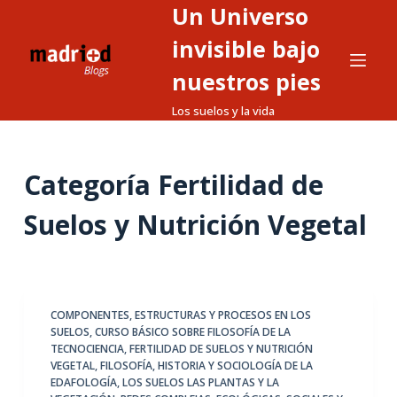
Un Universo
S
a
invisible bajo
l
nuestros pies
t
Los suelos y la vida
a
r
a
Categoría
Fertilidad de
l
c
Suelos y Nutrición Vegetal
o
n
t
e
COMPONENTES, ESTRUCTURAS Y PROCESOS EN LOS
n
SUELOS
,
CURSO BÁSICO SOBRE FILOSOFÍA DE LA
i
TECNOCIENCIA
,
FERTILIDAD DE SUELOS Y NUTRICIÓN
d
VEGETAL
,
FILOSOFÍA, HISTORIA Y SOCIOLOGÍA DE LA
EDAFOLOGÍA
,
LOS SUELOS LAS PLANTAS Y LA
o