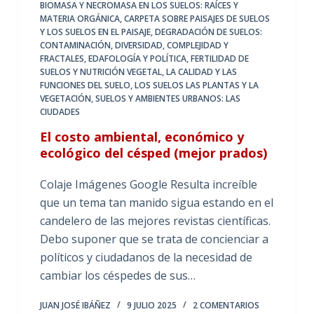
BIOMASA Y NECROMASA EN LOS SUELOS: RAÍCES Y
MATERIA ORGÁNICA
,
CARPETA SOBRE PAISAJES DE SUELOS
Y LOS SUELOS EN EL PAISAJE
,
DEGRADACIÓN DE SUELOS:
CONTAMINACIÓN
,
DIVERSIDAD, COMPLEJIDAD Y
FRACTALES
,
EDAFOLOGÍA Y POLÍTICA
,
FERTILIDAD DE
SUELOS Y NUTRICIÓN VEGETAL
,
LA CALIDAD Y LAS
FUNCIONES DEL SUELO
,
LOS SUELOS LAS PLANTAS Y LA
VEGETACIÓN
,
SUELOS Y AMBIENTES URBANOS: LAS
CIUDADES
El costo ambiental, económico y
ecológico del césped (mejor prados)
Colaje Imágenes Google Resulta increíble
que un tema tan manido sigua estando en el
candelero de las mejores revistas científicas.
Debo suponer que se trata de concienciar a
políticos y ciudadanos de la necesidad de
cambiar los céspedes de sus…
JUAN JOSÉ IBÁÑEZ
9 JULIO 2025
2 COMENTARIOS