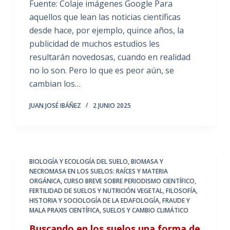
Fuente: Colaje imágenes Google Para
aquellos que lean las noticias científicas
desde hace, por ejemplo, quince años, la
publicidad de muchos estudios les
resultarán novedosas, cuando en realidad
no lo son. Pero lo que es peor aún, se
cambian los…
JUAN JOSÉ IBÁÑEZ
2 JUNIO 2025
BIOLOGÍA Y ECOLOGÍA DEL SUELO
,
BIOMASA Y
NECROMASA EN LOS SUELOS: RAÍCES Y MATERIA
ORGÁNICA
,
CURSO BREVE SOBRE PERIODISMO CIENTÍFICO
,
FERTILIDAD DE SUELOS Y NUTRICIÓN VEGETAL
,
FILOSOFÍA,
HISTORIA Y SOCIOLOGÍA DE LA EDAFOLOGÍA
,
FRAUDE Y
MALA PRAXIS CIENTÍFICA
,
SUELOS Y CAMBIO CLIMÁTICO
Buscando en los suelos una forma de