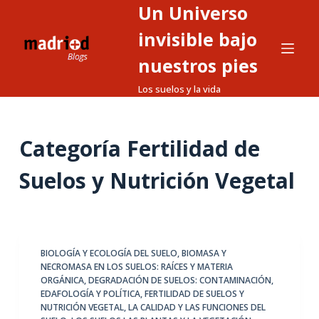
Un Universo
S
a
invisible bajo
l
nuestros pies
t
Los suelos y la vida
a
r
a
Categoría
Fertilidad de
l
c
Suelos y Nutrición Vegetal
o
n
t
e
BIOLOGÍA Y ECOLOGÍA DEL SUELO
,
BIOMASA Y
n
NECROMASA EN LOS SUELOS: RAÍCES Y MATERIA
i
ORGÁNICA
,
DEGRADACIÓN DE SUELOS: CONTAMINACIÓN
,
d
EDAFOLOGÍA Y POLÍTICA
,
FERTILIDAD DE SUELOS Y
NUTRICIÓN VEGETAL
,
LA CALIDAD Y LAS FUNCIONES DEL
o