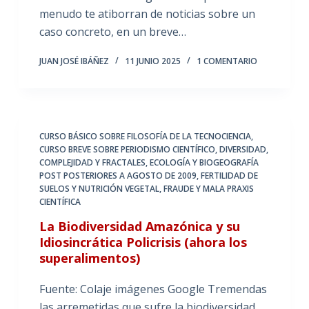
menudo te atiborran de noticias sobre un
caso concreto, en un breve…
JUAN JOSÉ IBÁÑEZ
11 JUNIO 2025
1 COMENTARIO
CURSO BÁSICO SOBRE FILOSOFÍA DE LA TECNOCIENCIA
,
CURSO BREVE SOBRE PERIODISMO CIENTÍFICO
,
DIVERSIDAD,
COMPLEJIDAD Y FRACTALES
,
ECOLOGÍA Y BIOGEOGRAFÍA
POST POSTERIORES A AGOSTO DE 2009
,
FERTILIDAD DE
SUELOS Y NUTRICIÓN VEGETAL
,
FRAUDE Y MALA PRAXIS
CIENTÍFICA
La Biodiversidad Amazónica y su
Idiosincrática Policrisis (ahora los
superalimentos)
Fuente: Colaje imágenes Google Tremendas
las arremetidas que sufre la biodiversidad