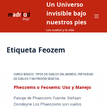
Un Universo
S
a
invisible bajo
l
nuestros pies
t
Los suelos y la vida
a
r
a
Etiqueta
Feozem
l
c
o
n
t
CURSO BÁSICO: TIPOS DE SUELOS DEL MUNDO
,
FERTILIDAD
DE SUELOS Y NUTRICIÓN VEGETAL
e
n
Pheozems o Feosems: Uso y Manejo
i
Paisaje de Phaeozem. Fuente: Stefaan
d
Dondeyne Los Phaeozems son suelos
o