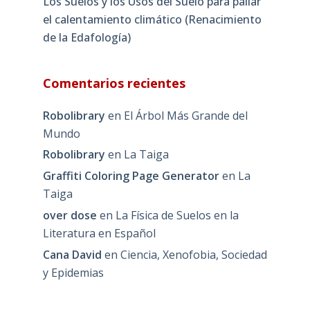
Los Suelos y los Usos del Suelo para paliar
el calentamiento climático (Renacimiento
de la Edafología)
Comentarios recientes
Robolibrary
en
El Árbol Más Grande del
Mundo
Robolibrary
en
La Taiga
Graffiti Coloring Page Generator
en
La
Taiga
over dose
en
La Física de Suelos en la
Literatura en Español
Cana David
en
Ciencia, Xenofobia, Sociedad
y Epidemias