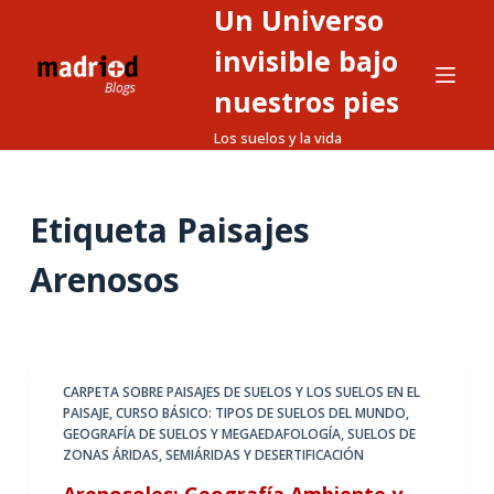
Un Universo
S
a
invisible bajo
l
nuestros pies
t
Los suelos y la vida
a
r
a
Etiqueta
Paisajes
l
c
Arenosos
o
n
t
e
CARPETA SOBRE PAISAJES DE SUELOS Y LOS SUELOS EN EL
n
PAISAJE
,
CURSO BÁSICO: TIPOS DE SUELOS DEL MUNDO
,
i
GEOGRAFÍA DE SUELOS Y MEGAEDAFOLOGÍA
,
SUELOS DE
d
ZONAS ÁRIDAS, SEMIÁRIDAS Y DESERTIFICACIÓN
o
Arenosoles: Geografía Ambiente y