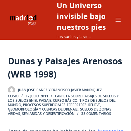
Un Universo
S
a
invisible bajo
l
nuestros pies
t
Los suelos y la vida
a
r
a
Dunas y Paisajes Arenosos
l
c
(WRB 1998)
o
n
t
JUAN JOSE IBÁÑEZ Y FRANCISCO JAVIER MANRÍQUEZ
COSIO
12 JULIO 2011
CARPETA SOBRE PAISAJES DE SUELOS Y
e
LOS SUELOS EN EL PAISAJE
,
CURSO BÁSICO: TIPOS DE SUELOS DEL
MUNDO
,
PROCESOS SUPERFICIALES TERRESTRES: RELIEVE,
n
GEOMORFOLOGÍA Y CUENCAS DE DRENAJE:
,
SUELOS DE ZONAS
i
ÁRIDAS, SEMIÁRIDAS Y DESERTIFICACIÓN
38 COMENTARIOS
d
o