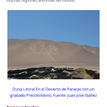
muchas regiones arenosas del mundo.
Duna Litoral En el Desierto de Paracas con un
grabado Precolombino. Fuente: Juan José Ibáñez