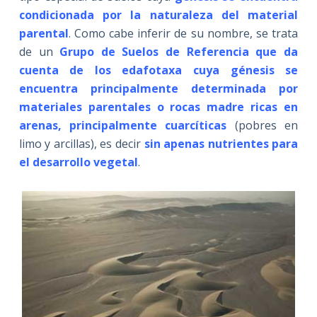
condicionada por la naturaleza del material
parental
. Como cabe inferir de su nombre, se trata
de un
Grupo de Suelos de Referencia que da
cuenta de los edafotaxa cuya génesis se
encuentra principalmente determinada por
materiales parentales o rocas madre ricas en
arenas, principalmente cuarcíticas
(pobres en
limo y arcillas), es decir
sin apenas nutrientes para
el desarrollo vegetal
.