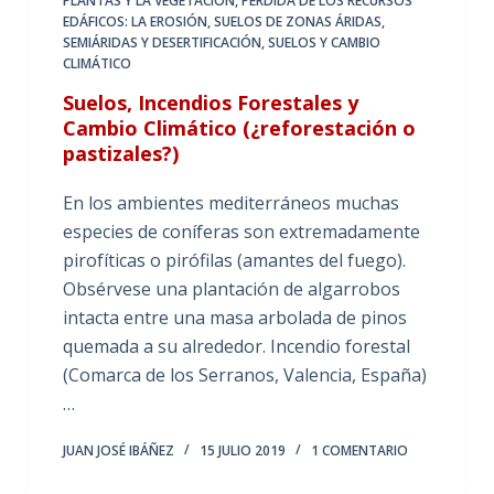
PLANTAS Y LA VEGETACIÓN
,
PÉRDIDA DE LOS RECURSOS
EDÁFICOS: LA EROSIÓN
,
SUELOS DE ZONAS ÁRIDAS,
SEMIÁRIDAS Y DESERTIFICACIÓN
,
SUELOS Y CAMBIO
CLIMÁTICO
Suelos, Incendios Forestales y
Cambio Climático (¿reforestación o
pastizales?)
En los ambientes mediterráneos muchas
especies de coníferas son extremadamente
pirofíticas o pirófilas (amantes del fuego).
Obsérvese una plantación de algarrobos
intacta entre una masa arbolada de pinos
quemada a su alrededor. Incendio forestal
(Comarca de los Serranos, Valencia, España)
…
JUAN JOSÉ IBÁÑEZ
15 JULIO 2019
1 COMENTARIO