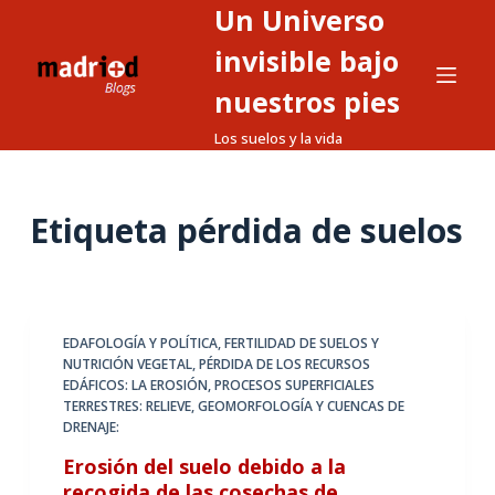
Un Universo
S
a
invisible bajo
l
nuestros pies
t
Los suelos y la vida
a
r
a
Etiqueta
pérdida de suelos
l
c
o
n
t
EDAFOLOGÍA Y POLÍTICA
,
FERTILIDAD DE SUELOS Y
NUTRICIÓN VEGETAL
,
PÉRDIDA DE LOS RECURSOS
e
EDÁFICOS: LA EROSIÓN
,
PROCESOS SUPERFICIALES
n
TERRESTRES: RELIEVE, GEOMORFOLOGÍA Y CUENCAS DE
i
DRENAJE:
d
Erosión del suelo debido a la
o
recogida de las cosechas de