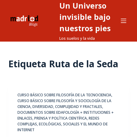
Un Universo
S
a
invisible bajo
l
nuestros pies
t
Los suelos y la vida
a
r
a
Etiqueta
Ruta de la Seda
l
c
o
n
t
CURSO BÁSICO SOBRE FILOSOFÍA DE LA TECNOCIENCIA
,
CURSO BÁSICO SOBRE FILOSOFÍA Y SOCIOLOGÍA DE LA
e
CIENCIA
,
DIVERSIDAD, COMPLEJIDAD Y FRACTALES
,
n
DOCUMENTOS SOBRE EDAFOLOGÍA + INSTITUCIONES +
i
ENLACES
,
PRENSA Y POLÍTICA CIENTÍFICA
,
REDES
COMPLEJAS, ECOLÓGICAS, SOCIALES Y EL MUNDO DE
d
INTERNET
o