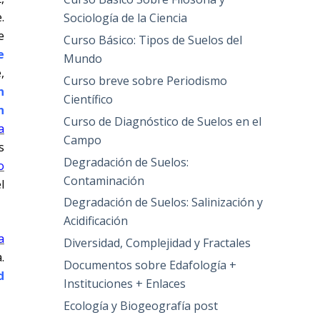
.
Sociología de la Ciencia
e
Curso Básico: Tipos de Suelos del
e
Mundo
,
Curso breve sobre Periodismo
n
Científico
n
Curso de Diagnóstico de Suelos en el
a
Campo
s
Degradación de Suelos:
o
Contaminación
l
Degradación de Suelos: Salinización y
Acidificación
a
Diversidad, Complejidad y Fractales
.
Documentos sobre Edafología +
d
Instituciones + Enlaces
Ecología y Biogeografía post