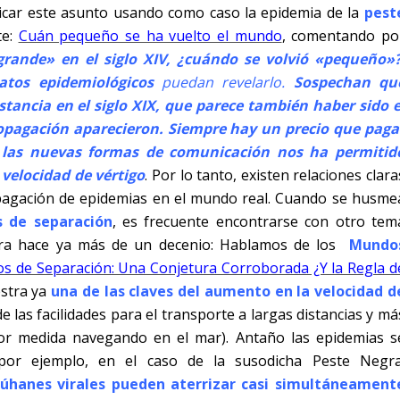
licar este asunto usando como caso la epidemia de la
pest
te:
Cuán pequeño se ha vuelto el mundo
, comentando po
rande» en el siglo XIV, ¿cuándo se volvió «pequeño»
tos epidemiológicos
puedan revelarlo.
Sospechan qu
istancia en el siglo XIX, que parece también haber sido e
opagación aparecieron. Siempre hay un precio que paga
 las nuevas formas de comunicación nos ha permitid
velocidad de vértigo
. Por lo tanto, existen relaciones clara
ropagación de epidemias en el mundo real. Cuando se husme
s de separación
, es frecuente encontrarse con otro tem
ora hace ya más de un decenio: Hablamos de los
Mundo
s de Separación: Una Conjetura Corroborada ¿Y la Regla d
estra ya
una de las claves del aumento en la velocidad d
e las facilidades para el transporte a largas distancias y má
enor medida navegando en el mar). Antaño las epidemias s
or ejemplo, en el caso de la susodicha Peste Negra
rúhanes virales pueden aterrizar casi simultáneament