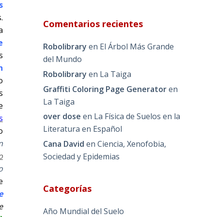
s
.
Comentarios recientes
a
e
Robolibrary
en
El Árbol Más Grande
s
del Mundo
n
Robolibrary
en
La Taiga
o
Graffiti Coloring Page Generator
en
s
La Taiga
e
over dose
en
La Física de Suelos en la
s
Literatura en Español
o
n
Cana David
en
Ciencia, Xenofobia,
o
Sociedad y Epidemias
o
e
Categorías
e
e
Año Mundial del Suelo