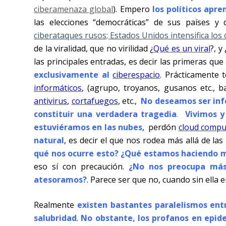
ciberamenaza global
). Empero
los políticos apr
las elecciones “democráticas” de sus países y
ciberataques rusos; Estados Unidos intensifica los
de la viralidad, que no virilidad ¿
Qué es un viral
?, y 
las principales entradas, es decir las primeras q
exclusivamente al
ciberespacio
. Prácticamente
informáticos
, (agrupo, troyanos, gusanos etc.,
antivirus
,
cortafuegos
, etc.,
No deseamos ser infe
constituir una verdadera tragedia
.
Vivimos y
estuviéramos en las nubes
,
perdón
cloud compu
natural
, es decir el que nos rodea más allá de las
qué nos ocurre esto? ¿Qué estamos haciendo 
eso sí con precaución.
¿No nos preocupa más 
atesoramos?
. Parece ser que no, cuando sin ella
Realmente
existen bastantes paralelismos entr
salubridad
.
No obstante, los profanos en epid