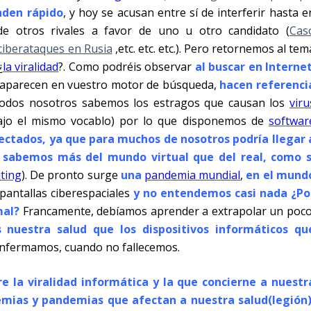
enden rápido
, y hoy se acusan entre sí de interferir hasta e
 de otros rivales a favor de uno u otro candidato (
Cas
 ciberataques en Rusia
,etc. etc. etc.). Pero retornemos al tem
¿
la viralidad
?. Como podréis observar
al buscar en Interne
ue aparecen en vuestro motor de búsqueda,
hacen referenci
 todos nosotros sabemos los estragos que causan los
viru
 bajo el mismo vocablo) por lo que disponemos de
softwar
ctados, ya que para muchos de nosotros podría llegar 
 sabemos más del mundo virtual que del real, como s
ting
). De pronto surge
una
pandemia mundial
,
en el mund
 pantallas ciberespaciales
y no entendemos casi nada ¿Po
mal?
Francamente, debíamos aprender a extrapolar un poco
nuestra salud que los dispositivos informáticos qu
 enfermamos, cuando no fallecemos.
e la viralidad informática y la que concierne a nuestr
emias y pandemias que afectan a nuestra salud
(legión