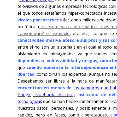
televisivos de algunas empresas tecnológicas co
el que todos estaríamos híper-conectados incesa
virales
por Internet
infectando millones de dispo
profética (
Los siete virus informáticos más da
‘ransomware’ se extiende
, etc. etc.). Lo que s
conectividad masiva atesora sus pros y sus co
entre si no son un sistema ( en el cual el todo e
aislamiento es inimaginable, ya que somos ser
dependencia, vulnerabilidad y riesgos, como 
que
cuando aumenta la interdependencia ent
libertad
, como dirían los expertos (aunque no sea
Deseábamos ser libres a la hora de manifesta
encuentran en menos
de
los vampiros que hab
Google, Facebook, etc. etc.)
,
así como de deli
tecnológicas
que se han hecho inmensamente ricas c
nuestros datos
personales, y posiblemente al me
rapidez, pero en fases, como ciberataques,
cib