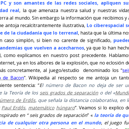
PC y son amantes de las redes sociales, apliquen su
dad real
, la que amenaza nuestra salud y nuestras vidas
terra al mundo. Sin embargo la información que recibimos y 
me antoja recalcitrantemente ilustrativa,
Lo ciberespacial s
 de la ciudadanía que lo terrenal
, hasta que la última no
 caso simplón, si bien no carente de significado,
puede
 pandemias que vuelven a acecharnos
, ya que lo han hech
, como explicamos en nuestro post precedente. Hablamo
ternet, ya en los albores de la explosión, que no eclosión d
más concretamente, al juego/estudio
denominado los “
sei
o de Bacon
”. Wikipedia al respecto se me antoja un tant
ente sentencia: “
E
l número de Bacon no deja de ser u
e la Teoría de los
seis grados de separación
o del «
Mund
úmero de Erdős
, que señala la distancia colaborativa, en l
y
Paul Erdős
,
matemático
húngaro
”. Veamos si lo explico d
nspirado en “ seis grados de separación
” «
la
teoría de qu
ncia de cualquier otra persona en el mundo
,
el juego fu