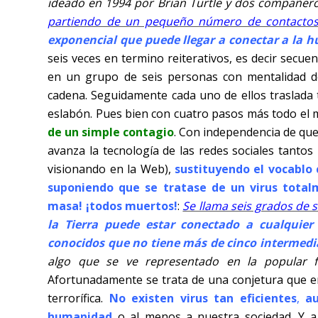
ideado en 1994 por Brian Turtle y dos compañeros 
partiendo de un pequeño número de contacto
exponencial que puede llegar a conectar a la 
seis veces en termino reiterativos, es decir secu
en un grupo de seis personas con mentalidad 
cadena. Seguidamente cada uno de ellos traslada 
eslabón. Pues bien con cuatro pasos más todo el m
de un simple contagio
. Con independencia de que 
avanza la tecnología de las redes sociales tant
visionando en la Web),
sustituyendo el vocablo 
suponiendo que se tratase de un virus totalm
masa! ¡todos muertos!
:
Se llama seis grados de 
la Tierra puede estar conectado a cualquie
conocidos que no tiene más de cinco intermedi
algo que se ve representado en la popular f
Afortunadamente se trata de una conjetura que e
terrorífica.
No existen virus tan eficientes
,
au
hum
anidad
o al menos a nuestra sociedad. Y a 