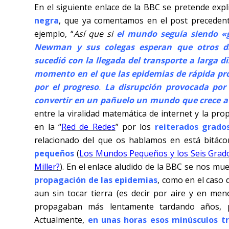
En el siguiente enlace de la BBC se pretende exp
negra
, que ya comentamos en el post preceden
ejemplo, “
Así que si
el mundo seguía siendo «g
Newman y sus colegas esperan que otros da
sucedió con la llegada del transporte a larga d
momento en el que las epidemias de rápida pr
por el progreso
.
La disrupción provocada por
convertir en un pañuelo un mundo que crece a 
entre la viralidad matemática de internet y la p
en la “
Red de Redes
” por los
reiterados grado
relacionado del que os hablamos en está bitác
pequeños
(
Los Mundos Pequeños y los Seis Grado
Miller?
). En el enlace aludido de la BBC se nos mu
propagación de las epidemias
, como en el caso d
aun sin tocar tierra (es decir por aire y en m
propagaban más lentamente tardando años, p
Actualmente,
en unas horas esos minúsculos t