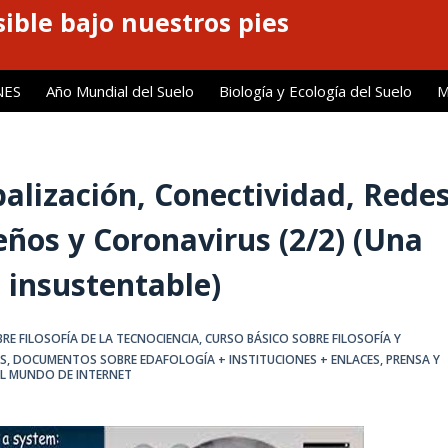
ible bajo nuestros pies
NES
Año Mundial del Suelo
Biología y Ecología del Suelo
M
balización, Conectividad, Rede
os y Coronavirus (2/2) (Una
 insustentable)
RE FILOSOFÍA DE LA TECNOCIENCIA
,
CURSO BÁSICO SOBRE FILOSOFÍA Y
ES
,
DOCUMENTOS SOBRE EDAFOLOGÍA + INSTITUCIONES + ENLACES
,
PRENSA Y
 EL MUNDO DE INTERNET