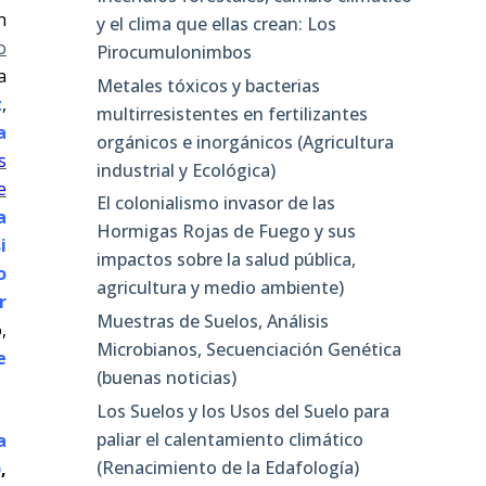
n
y el clima que ellas crean: Los
o
Pirocumulonimbos
a
Metales tóxicos y bacterias
t
,
multirresistentes en fertilizantes
a
orgánicos e inorgánicos (Agricultura
s
industrial y Ecológica)
e
El colonialismo invasor de las
a
Hormigas Rojas de Fuego y sus
i
impactos sobre la salud pública,
o
agricultura y medio ambiente)
r
Muestras de Suelos, Análisis
,
Microbianos, Secuenciación Genética
e
(buenas noticias)
Los Suelos y los Usos del Suelo para
paliar el calentamiento climático
a
(Renacimiento de la Edafología)
)
,