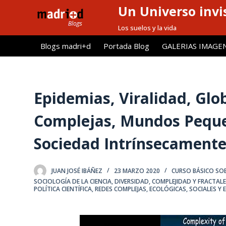
Un Universo invis
S
a
Los suelos y la vida
l
Blogs madri+d
Portada Blog
GALERIAS IMAGE
t
a
r
a
Epidemias, Viralidad, Glo
l
Complejas, Mundos Pequeñ
c
o
Sociedad Intrínsecamente
n
t
e
JUAN JOSÉ IBÁÑEZ
23 MARZO 2020
CURSO BÁSICO SOB
n
SOCIOLOGÍA DE LA CIENCIA
,
DIVERSIDAD, COMPLEJIDAD Y FRACTAL
POLÍTICA CIENTÍFICA
,
REDES COMPLEJAS, ECOLÓGICAS, SOCIALES Y
i
d
o