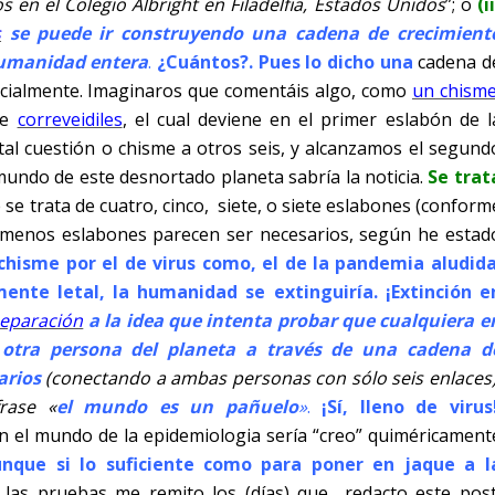
en el Colegio Albright en Filadelfia, Estados Unidos
”; o
(i
s
se puede ir construyendo una cadena de crecimient
humanidad entera
.
¿Cuántos?. Pues lo dicho una
cadena d
encialmente. Imaginaros que comentáis algo, como
un chism
de
correveidiles
, el cual deviene en el primer eslabón de l
tal cuestión o chisme a otros seis, y alcanzamos el segund
undo de este desnortado planeta sabría la noticia.
Se trat
se trata de cuatro, cinco,
siete, o siete eslabones (conform
os menos eslabones parecen ser necesarios, según he estad
chisme por el de virus como, el de la pandemia aludid
ente letal, la humanidad se extinguiría. ¡Extinción e
separación
a la idea que intenta probar que cualquiera e
r otra persona del planeta a través de una cadena d
arios
(conectando a ambas personas con sólo seis enlaces)
rase «
el mundo es un pañuelo
»
.
¡Sí, lleno de virus
n el mundo de la epidemiologia sería “creo” quiméricament
nque si lo suficiente como para poner en jaque a l
las pruebas me remito los (días) que
redacto este post