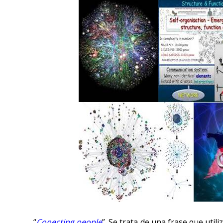
“
Conecting people
”. Se trata de una frase que uti