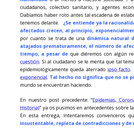
ciudadanos, colectivo sanitario, y agentes eco
Dabíamos haber roto antes tal escadena de eslab
tenemos delante.
¿Se entiende ya la racionali
afectados crecen, al principio, exponencialme
por cuanto se trata de una
dinámica natural d
atajados prematuramente, el número de afec
tiempo, a pesar de
que diéremos con algún rem
cuestión
. Si al ciudadano se le menta que tal tem
epidemiológicamente queda aterrado
ipso facto
exponencial
.
Tal hecho no significa que no se 
mundo se encuentran haciendo.
En nuestro post precedente: “
Epidemias, Coron
Historia)
” ya os pusimos en antecedentes sobre la 
En esta entrega, intentaremos convenceros 
insustentable, repleta de contradicciones y d