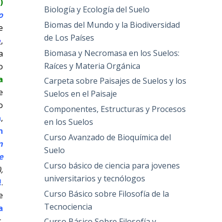
i)
Biología y Ecología del Suelo
o
Biomas del Mundo y la Biodiversidad
e
de Los Países
e
,
Biomasa y Necromasa en los Suelos:
a
Raíces y Materia Orgánica
o
a
Carpeta sobre Paisajes de Suelos y los
e
Suelos en el Paisaje
o
Componentes, Estructuras y Procesos
a
,
en los Suelos
n
Curso Avanzado de Bioquímica del
n
Suelo
e
Curso básico de ciencia para jovenes
,
universitarios y tecnólogos
!
.
Curso Básico sobre Filosofía de la
e
Tecnociencia
a
,
Curso Básico Sobre Filosofía y