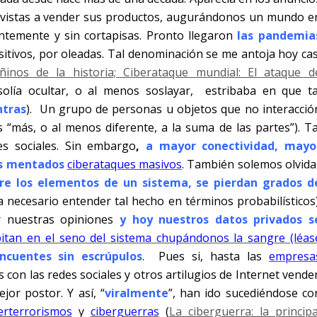
n vistas a vender sus productos, augurándonos un mundo e
ntemente y sin cortapisas. Pronto llegaron
las pandemia
sitivos, por oleadas. Tal denominación se me antoja hoy cas
ñinos de la historia;
Ciberataque mundial: El ataque d
e solía ocultar, o al menos soslayar,
estribaba en que ta
ntras
).
Un grupo de personas u objetos que no interacció
s “más, o al menos diferente, a la suma de las partes”). Ta
es sociales. Sin embargo
,
a mayor conectividad, mayo
los mentados
ciberataques masivos
. También solemos olvida
re los elementos de un sistema, se pierdan grados d
 necesario entender tal hecho en términos probabilísticos)
r nuestras opiniones
y hoy nuestros datos privados s
itan en el seno del sistema chupándonos la sangre (léas
ncuentes sin escrúpulos
.
Pues si, hasta las
empresa
on las redes sociales y otros artilugios de Internet vende
jor postor. Y así, “
viralmente
”, han ido sucediéndose co
erterrorismos
y
ciberguerras
(
La ciberguerra: la principa