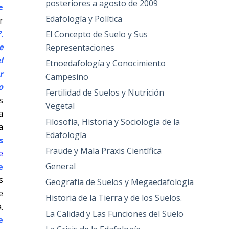
posteriores a agosto de 2009
e
Edafología y Política
r
?
.
El Concepto de Suelo y Sus
e
Representaciones
l
Etnoedafología y Conocimiento
r
Campesino
o
Fertilidad de Suelos y Nutrición
s
Vegetal
a
Filosofía, Historia y Sociología de la
a
Edafología
s
Fraude y Mala Praxis Científica
e
General
e
s
Geografía de Suelos y Megaedafología
e
Historia de la Tierra y de los Suelos.
.
La Calidad y Las Funciones del Suelo
e