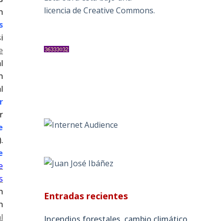
licencia de Creative Commons
.
n
s
i
e
l
n
l
r
r
e
.
e
e
s
n
Entradas recientes
n
l
Incendios forestales, cambio climático