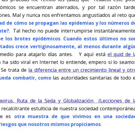
nómicos se encuentran aterrados, y por tal razón tarde
ones. Mal y nunca nos enfrentamos angustiados al reto qu
dad de cómo se propagan las epidemias y los números d
nte?
.
Tal hecho no puede interrumpirse instantáneamente
e los brotes epidémicos
.
Cuando estos últimos no so
tados crece vertiginosamente, al menos durante algú
edio para atajarlo días antes.
Y aquí está
el quid de l
a ha sido viral en Internet lo entiende, empero si lo seamo
.
Se trata de
la diferencia entre un crecimiento lineal y otr
pueda combatir, como
las autoridades sanitarias de todo e
avirus, Ruta de la Seda y Globalización
(Lecciones de l
recalcitrante estulticia de nuestra sociedad contemporánea
que es
otra muestra de que vivimos en una socieda
e riesgos que nosotros mismos propiciamos
.