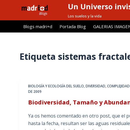
Un Universo invis
S
a
Los suelos y la vida
l
Blogs madri+d
Portada Blog
GALERIAS IMAGE
t
a
r
a
Etiqueta
sistemas fractal
l
c
o
n
BIOLOGÍA Y ECOLOGÍA DEL SUELO
,
DIVERSIDAD, COMPLEJIDAD
t
DE 2009
e
Biodiversidad, Tamaño y Abundan
n
i
Ya os hemos comentado en otro post, que el pun
d
hasta la fecha, resultan ser las aguas residua
o