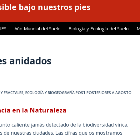
ible bajo nuestros pies
NES
Año Mundial del Suelo
Biología y Ecología del Suelo
M
es anidados
 Y FRACTALES
,
ECOLOGÍA Y BIOGEOGRAFÍA POST POSTERIORES A AGOSTO
cia en la Naturaleza
to caliente jamás detectado de la biodiversidad vírica,
les de nuestras ciudades. Las cifras que os mostramos