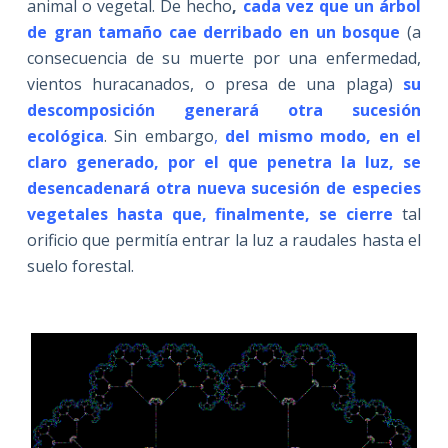
animal o vegetal. De hecho
,
cada vez que un árbol
de gran tamaño cae derribado en un bosque
(a
consecuencia de su muerte por una enfermedad,
vientos huracanados, o presa de una plaga)
su
descomposición generará otra sucesión
ecológica
. Sin embargo
,
del mismo modo, en el
claro generado, por el que penetra la luz, se
desencadenará otra nueva sucesión de especies
vegetales hasta que, finalmente, se cierre
tal
orificio que permitía entrar la luz a raudales hasta el
suelo forestal.