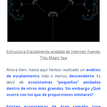
Estructura Fractalmente anidada de Internet. Fuente:
This Magic Sea
Ahora bien, hasta aquí hemos realizado un
análisis
de escalamiento
, más o menos,
descendente
. Es
decir de
ecosistemas “pequeños” anidados
dentro de otros más grandes. Sin embargo ¿Qué
ocurre con los que de proporciones similares?
Existen ecosistemas de gran tamaño cuya