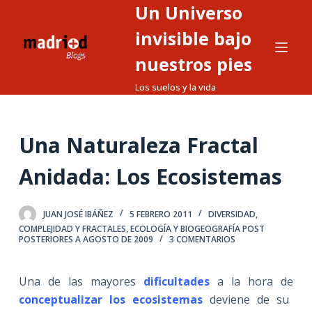
Un Universo
S
a
invisible bajo
l
nuestros pies
t
Los suelos y la vida
a
r
a
Una Naturaleza Fractal
l
c
Anidada: Los Ecosistemas
o
n
t
JUAN JOSÉ IBÁÑEZ
5 FEBRERO 2011
DIVERSIDAD,
COMPLEJIDAD Y FRACTALES
,
ECOLOGÍA Y BIOGEOGRAFÍA POST
e
POSTERIORES A AGOSTO DE 2009
3 COMENTARIOS
n
i
Una de las mayores
dificultades
a la hora de
d
conceptualizar los ecosistemas
deviene de su
o