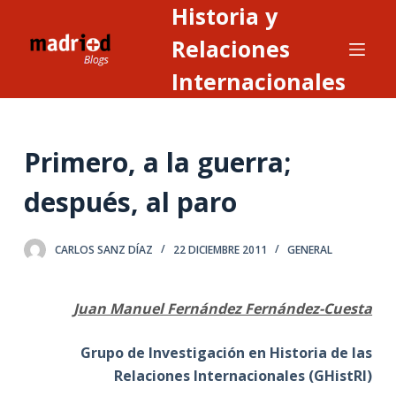
Historia y
S
a
Relaciones
l
Internacionales
t
a
r
Primero, a la guerra;
a
l
después, al paro
c
o
n
CARLOS SANZ DÍAZ
22 DICIEMBRE 2011
GENERAL
t
e
Juan Manuel Fernández Fernández-Cuesta
n
i
Grupo de Investigación en Historia de las
d
Relaciones Internacionales (GHistRI)
o