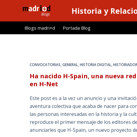
S
Historia y Relaci
a
l
Blogs madri+d
Portada Blog
t
a
r
a
l
CONVOCATORIAS
,
GENERAL
,
HISTORIA DIGITAL
,
HISTORIADO
c
Ha nacido H-Spain, una nueva re
o
en H-Net
n
t
Este post es a la vez un anuncio y una invitac
e
aventura colectiva que acaba de nacer para co
n
las personas interesadas en la historia y la c
i
reproduce el primer mensaje de los editores 
d
anunciarles que H-Spain, un nuevo proyecto de
o