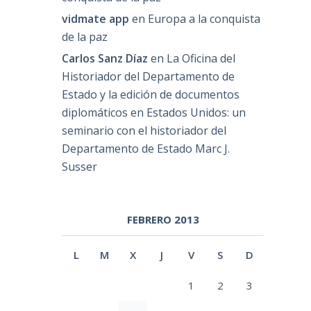
vidmate app
en
Europa a la conquista
de la paz
Carlos Sanz Díaz
en
La Oficina del
Historiador del Departamento de
Estado y la edición de documentos
diplomáticos en Estados Unidos: un
seminario con el historiador del
Departamento de Estado Marc J.
Susser
FEBRERO 2013
L
M
X
J
V
S
D
1
2
3