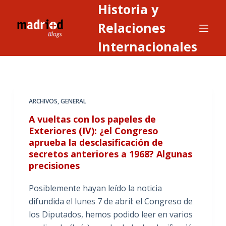
Historia y
S
a
Relaciones
l
Internacionales
t
a
r
a
ARCHIVOS
,
GENERAL
l
c
A vueltas con los papeles de
o
Exteriores (IV): ¿el Congreso
aprueba la desclasificación de
n
secretos anteriores a 1968? Algunas
t
precisiones
e
n
Posiblemente hayan leído la noticia
i
difundida el lunes 7 de abril: el Congreso de
d
los Diputados, hemos podido leer en varios
o