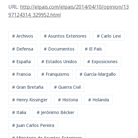
URL:
http://elpais.com/elpais/2014/04/10/opinion/13
97124314_329952.html
# Archivos
# Asuntos Exteriores
# Carlo Levi
# Defensa
# Documentos
# El País
# España
# Estados Unidos
# Exposiciones
# Francia
# Franquismo
# García-Margallo
# Gran Bretaña
# Guerra Civil
# Henry Kissinger
# Historia
# Holanda
# Italia
# Jerónimo Bécker
# Juan Carlos Pereira
# Ministerio de Asuntos Exteriores