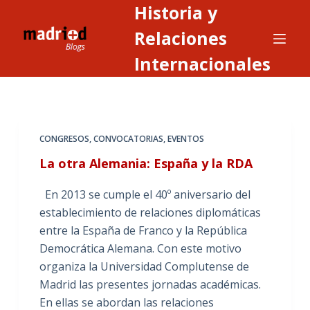
Historia y
S
a
Relaciones
l
Internacionales
t
a
r
a
CONGRESOS
,
CONVOCATORIAS
,
EVENTOS
l
c
La otra Alemania: España y la RDA
o
En 2013 se cumple el 40º aniversario del
n
establecimiento de relaciones diplomáticas
t
entre la España de Franco y la República
e
Democrática Alemana. Con este motivo
n
organiza la Universidad Complutense de
i
Madrid las presentes jornadas académicas.
d
En ellas se abordan las relaciones
o