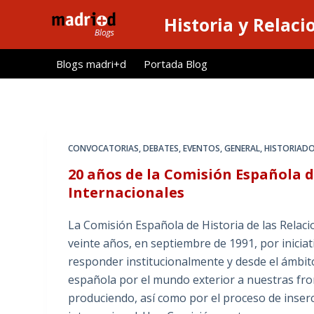
S
Historia y Relaci
a
l
Blogs madri+d
Portada Blog
t
a
r
a
l
CONVOCATORIAS
,
DEBATES
,
EVENTOS
,
GENERAL
,
HISTORIAD
c
20 años de la Comisión Española d
o
Internacionales
n
t
La Comisión Española de Historia de las Relaci
e
veinte años, en septiembre de 1991, por inicia
n
responder institucionalmente y desde el ámbito 
i
española por el mundo exterior a nuestras fro
d
produciendo, así como por el proceso de inser
o