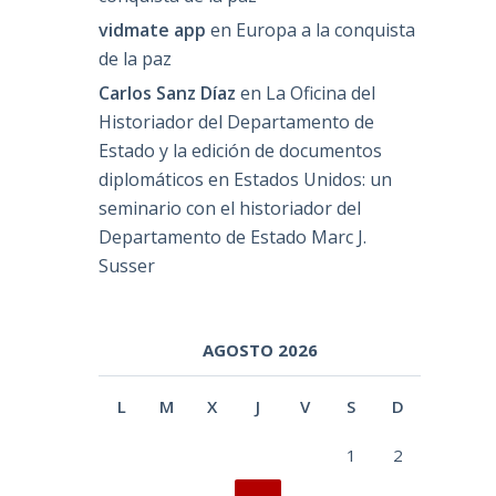
vidmate app
en
Europa a la conquista
de la paz
Carlos Sanz Díaz
en
La Oficina del
Historiador del Departamento de
Estado y la edición de documentos
diplomáticos en Estados Unidos: un
seminario con el historiador del
Departamento de Estado Marc J.
Susser
AGOSTO 2026
L
M
X
J
V
S
D
1
2