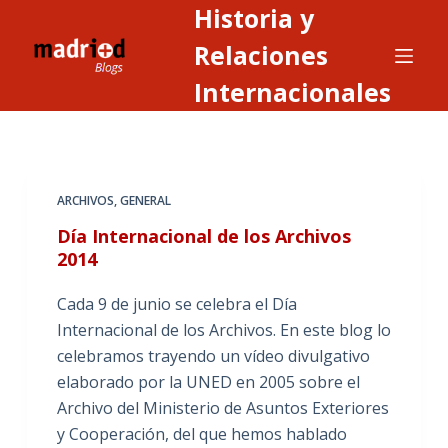
Historia y
S
a
Relaciones
l
Internacionales
t
a
r
a
ARCHIVOS
,
GENERAL
l
c
Día Internacional de los Archivos
o
2014
n
Cada 9 de junio se celebra el Día
t
Internacional de los Archivos. En este blog lo
e
celebramos trayendo un vídeo divulgativo
n
elaborado por la UNED en 2005 sobre el
i
Archivo del Ministerio de Asuntos Exteriores
d
y Cooperación, del que hemos hablado
o