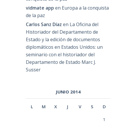
vidmate app
en
Europa a la conquista
de la paz
Carlos Sanz Díaz
en
La Oficina del
Historiador del Departamento de
Estado y la edición de documentos
diplomáticos en Estados Unidos: un
seminario con el historiador del
Departamento de Estado Marc J.
Susser
JUNIO 2014
L
M
X
J
V
S
D
1