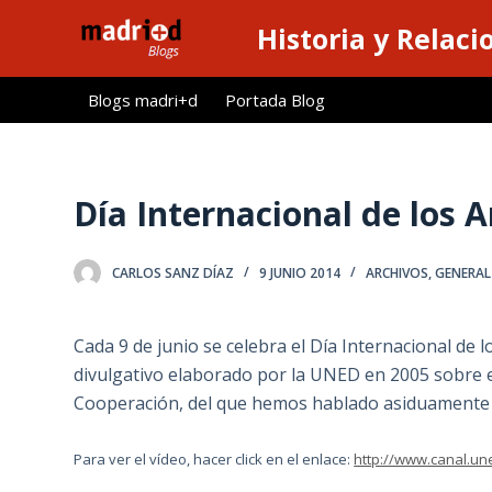
S
Historia y Relaci
a
l
Blogs madri+d
Portada Blog
t
a
r
a
Día Internacional de los 
l
c
CARLOS SANZ DÍAZ
9 JUNIO 2014
ARCHIVOS
,
GENERAL
o
n
t
Cada 9 de junio se celebra el Día Internacional de 
e
divulgativo elaborado por la UNED en 2005 sobre el
n
Cooperación, del que hemos hablado asiduamente 
i
d
Para ver el vídeo, hacer click en el enlace:
http://www.canal.un
o