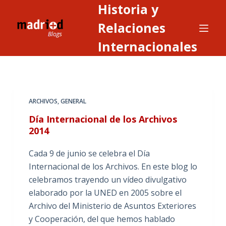
Historia y
S
a
Relaciones
l
Internacionales
t
a
r
a
ARCHIVOS
,
GENERAL
l
c
Día Internacional de los Archivos
o
2014
n
Cada 9 de junio se celebra el Día
t
Internacional de los Archivos. En este blog lo
e
celebramos trayendo un vídeo divulgativo
n
elaborado por la UNED en 2005 sobre el
i
Archivo del Ministerio de Asuntos Exteriores
d
y Cooperación, del que hemos hablado
o