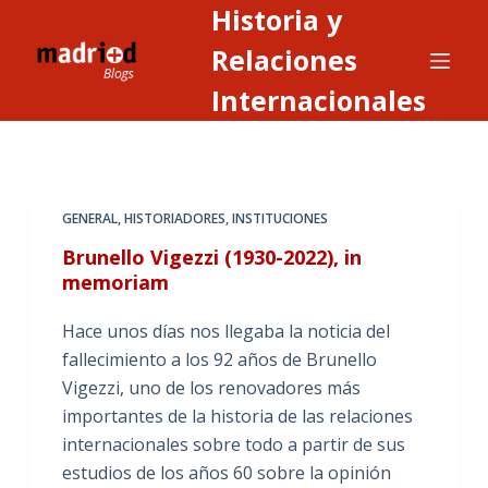
Historia y
S
a
Relaciones
l
Internacionales
t
a
r
a
GENERAL
,
HISTORIADORES
,
INSTITUCIONES
l
c
Brunello Vigezzi (1930-2022), in
o
memoriam
n
Hace unos días nos llegaba la noticia del
t
fallecimiento a los 92 años de Brunello
e
Vigezzi, uno de los renovadores más
n
importantes de la historia de las relaciones
i
internacionales sobre todo a partir de sus
d
estudios de los años 60 sobre la opinión
o