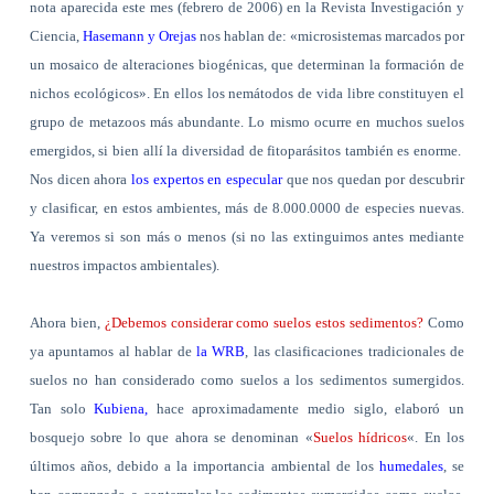
nota aparecida este mes (febrero de 2006) en la Revista Investigación y
Ciencia,
Hasemann y Orejas
nos hablan de: «microsistemas marcados por
un mosaico de alteraciones biogénicas, que determinan la formación de
nichos ecológicos». En ellos los nemátodos de vida libre constituyen el
grupo de metazoos más abundante. Lo mismo ocurre en muchos suelos
emergidos, si bien allí la diversidad de fitoparásitos también es enorme.
Nos dicen ahora
los expertos en especular
que nos quedan por descubrir
y clasificar, en estos ambientes, más de 8.000.0000 de especies nuevas.
Ya veremos si son más o menos (si no las extinguimos antes mediante
nuestros impactos ambientales).
Ahora bien,
¿Debemos considerar como suelos estos sedimentos?
Como
ya apuntamos al hablar de
la WRB
, las clasificaciones tradicionales de
suelos no han considerado como suelos a los sedimentos sumergidos.
Tan solo
Kubiena,
hace aproximadamente medio siglo, elaboró un
bosquejo sobre lo que ahora se denominan «
Suelos hídricos
«. En los
últimos años, debido a la importancia ambiental de los
humedales
, se