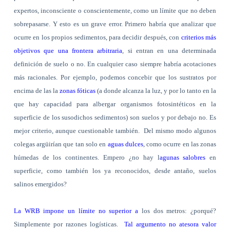
expertos, inconsciente o conscientemente, como un límite que no deben
sobrepasarse. Y esto es un grave error. Primero habría que analizar que
ocurre en los propios sedimentos, para decidir después, con
criterios más
objetivos que una frontera arbitraria
, si entran en una determinada
definición de suelo o no. En cualquier caso siempre habría acotaciones
más racionales. Por ejemplo, podemos concebir que los sustratos por
encima de las la
zonas fóticas
(a donde alcanza la luz, y por lo tanto en la
que hay capacidad para albergar organismos fotosintéticos en la
superficie de los susodichos sedimentos) son suelos y por debajo no. Es
mejor criterio, aunque cuestionable también.
Del mismo modo algunos
colegas argüirían que tan solo en
aguas dulces
, como ocurre en las zonas
húmedas de los continentes. Empero ¿no hay l
agunas salobres
en
superficie, como también los ya reconocidos, desde antaño, suelos
salinos emergidos?
La WRB impone un límite no superior a
los dos metros: ¿porqué?
Simplemente por razones logísticas.
Tal argumento no atesora valor