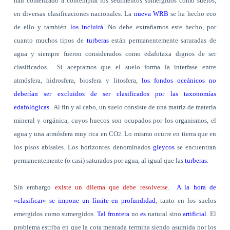
han comenzado a contemplar los sedimentos sumergidos como suelos,
en diversas clasificaciones nacionales. La
nueva WRB
se ha hecho eco
de ello y también
los incluirá
. No debe extrañarnos este hecho, por
cuanto muchos tipos de
turberas
están permanentemente saturadas de
agua y siempre fueron considerados como edafotaxa dignos de ser
clasificados.
Si aceptamos que el suelo forma la interfase entre
atmósfera, hidrosfera, biosfera y litosfera,
los fondos oceánicos no
deberían ser excluidos de ser clasificados por las taxonomías
edafológicas
.
Al fin y al cabo, un suelo consiste de una matriz de materia
mineral y orgánica, cuyos huecos son ocupados por los organismos, el
agua y una atmósfera muy rica en CO
. Lo mismo ocurre en tierra que en
2
los pisos abisales. Los horizontes denominados
gleycos
se encuentran
permanentemente (o casi) saturados por agua, al igual que las
turberas
.
Sin embargo
existe un dilema que debe resolverse
.
A la hora de
«clasificar» se impone un límite en profundidad
, tanto en los suelos
emergidos como sumergidos.
Tal frontera
no
es
natural sino
artificial
. El
problema estriba en que la cota mentada termina siendo asumida por los