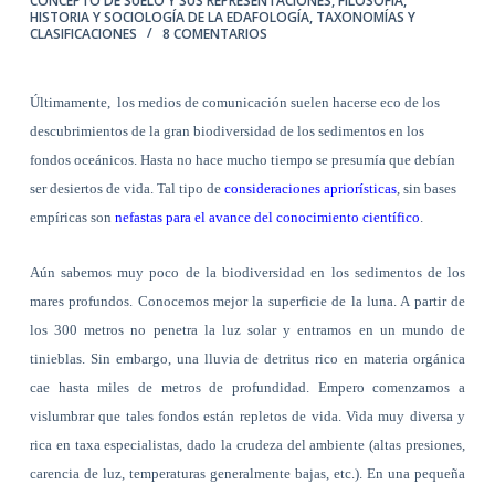
CONCEPTO DE SUELO Y SUS REPRESENTACIONES
,
FILOSOFÍA,
HISTORIA Y SOCIOLOGÍA DE LA EDAFOLOGÍA
,
TAXONOMÍAS Y
CLASIFICACIONES
8 COMENTARIOS
Últimamente,
los medios de comunicación suelen hacerse eco de los
descubrimientos de la gran biodiversidad de los sedimentos en los
fondos oceánicos. Hasta no hace mucho tiempo se presumía que debían
ser desiertos de vida. Tal tipo de
consideraciones apriorísticas
, sin bases
empíricas son
nefastas para el avance del conocimiento científico
.
Aún sabemos muy poco de la biodiversidad en los sedimentos de los
mares profundos. Conocemos mejor la superficie de la luna. A partir de
los 300 metros no penetra la luz solar y entramos en un mundo de
tinieblas. Sin embargo, una lluvia de detritus rico en materia orgánica
cae hasta miles de metros de profundidad. Empero comenzamos a
vislumbrar que tales fondos están repletos de vida. Vida muy diversa y
rica en taxa especialistas, dado la crudeza del ambiente (altas presiones,
carencia de luz, temperaturas generalmente bajas, etc.). En una pequeña