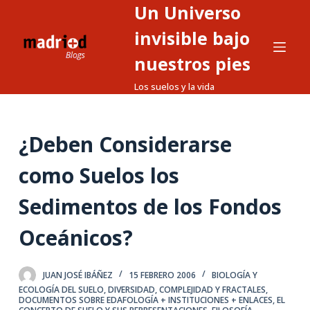
Un Universo
S
a
invisible bajo
l
nuestros pies
t
Los suelos y la vida
a
r
a
¿Deben Considerarse
l
c
como Suelos los
o
n
Sedimentos de los Fondos
t
Oceánicos?
e
n
i
JUAN JOSÉ IBÁÑEZ
15 FEBRERO 2006
BIOLOGÍA Y
d
ECOLOGÍA DEL SUELO
,
DIVERSIDAD, COMPLEJIDAD Y FRACTALES
,
DOCUMENTOS SOBRE EDAFOLOGÍA + INSTITUCIONES + ENLACES
,
EL
o