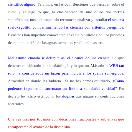
científico alguno
. Ya vimos, en las contribuciones que versaban sobre el
suelo y el regolito que, la clasificación de uno o los dos metros
superficiales, nos han impedido reconocer, analizar y estudiar
el sistema
suelo-regolito
,
compartimentando las ciencias con criterios peregrinos
.
Estos nos han impedido conocer mejor el ciclo hidrológico, los procesos
de contaminación de las aguas corrientes y subterráneas, etc.
Mal asunto cuando se delimita así el alcance de una ciencia
. Lo que
debe ser considerado por la edafología y lo que no. Más aún
la WRB tan
solo ha considerados un taxon para incluir a los suelos sumergidos
.
Atrocidad en donde las hubiera.
Si no los hemos estudiado,
¿Cómo
podemos imponer de antemano un límite a su edafodiversidad?
Por
decreto ley, claro está, como los
dogmas
que ataqué en contribuciones
anteriores
.
Una vez más nos topamos con decisiones irracionales y subjetivas que
entorpecerán el avance de la disciplina
.