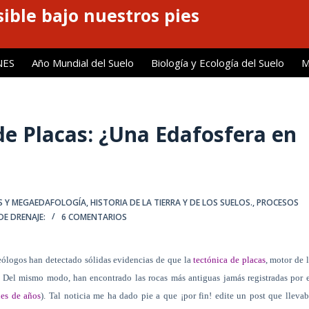
ible bajo nuestros pies
NES
Año Mundial del Suelo
Biología y Ecología del Suelo
M
 de Placas: ¿Una Edafosfera en
S Y MEGAEDAFOLOGÍA
,
HISTORIA DE LA TIERRA Y DE LOS SUELOS.
,
PROCESOS
DE DRENAJE:
6 COMENTARIOS
eólogos han detectado sólidas evidencias de que la
tectónica de placas
, motor de 
. Del mismo modo, han encontrado las rocas más antiguas jamás registradas por 
nes de años
). Tal noticia me ha dado pie a que ¡por fin! edite un post que lleva