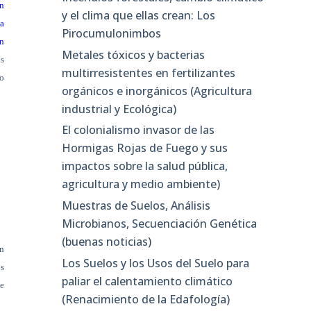
én
y el clima que ellas crean: Los
a
Pirocumulonimbos
en
Metales tóxicos y bacterias
as
multirresistentes en fertilizantes
mo
orgánicos e inorgánicos (Agricultura
industrial y Ecológica)
El colonialismo invasor de las
Hormigas Rojas de Fuego y sus
impactos sobre la salud pública,
agricultura y medio ambiente)
Muestras de Suelos, Análisis
Microbianos, Secuenciación Genética
(buenas noticias)
in
Los Suelos y los Usos del Suelo para
os
paliar el calentamiento climático
ue
(Renacimiento de la Edafología)