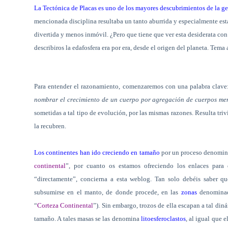
La Tectónica de Placas es uno de los mayores descubrimientos de la 
mencionada disciplina resultaba un tanto aburrida y especialmente est
divertida y menos inmóvil. ¿Pero que tiene que ver esta desiderata co
describiros la edafosfera era por era, desde el origen del planeta. Tem
Para entender el razonamiento, comenzaremos con una palabra clave
nombrar el crecimiento de un cuerpo por agregación de cuerpos me
sometidas a tal tipo de evolución, por las mismas razones. Resulta tri
la recubren.
Los continentes han ido creciendo en tamaño
por un proceso denomin
continental
”, por cuanto os estamos ofreciendo los enlaces par
“directamente”, concierna a esta weblog. Tan solo debéis saber q
subsumirse en el manto, de donde procede, en las
zonas
denomina
“
Corteza Continental
”). Sin embargo, trozos de ella escapan a tal di
tamaño. A tales masas se las denomina
litoesferoclastos
, al igual que e