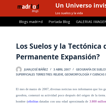
Un Universo invis
S
a
Los suelos y la vida
l
Blogs madri+d
Portada Blog
GALERIAS IMAGE
t
a
r
a
Los Suelos y la Tectónica
l
Permanente Expansión?
c
o
n
JUAN JOSÉ IBÁÑEZ
3 ABRIL 2007
GEOGRAFÍA DE SUELO
t
SUPERFICIALES TERRESTRES: RELIEVE, GEOMORFOLOGÍA Y CUENCAS 
e
n
El mes de marzo de 2007, diversas noticias nos informaron que los g
i
geosfera, comenzó su actividad poco después del origen de la tierra
d
hombre (
ofiolitas
datadas con una edad aproximada de
3.800 millo
o