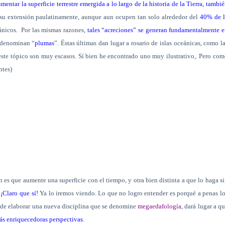
umentar la superficie terrestre emergida a lo largo de la historia de la Tierra, tambi
 su extensión paulatinamente, aunque aun ocupen tan solo alrededor del
40% de l
ánicos.
Por las mismas razones,
tales “acreciones” se generan fundamentalmente 
e denominan “
plumas
”. Éstas últimas dan lugar a rosario de islas oceánicas, como l
ste tópico son muy escasos. Sí bien he encontrado uno muy ilustrativo,. Pero co
ntes)
n es que aumente una superficie con el tiempo, y otra bien distinta a que lo haga s
¡Claro que sí!
Ya lo iremos viendo. Lo que no logro entender es porqué a penas l
 de elaborar una nueva disciplina que se denomine
megaedafología
, dará lugar a q
ás enriquecedoras perspectivas
.