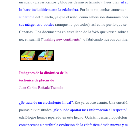
un suelo (gravas, cantos y bloques de mayor tamaño).
Pues bien,
al a
lo hace ineludiblemente la edafosfera
. Por lo tanto, ambas aumentan
superficie
del planeta, ya que el resto, como sabéis son dominios oce
sus márgenes o bordes
(aunque no por todos), así como por lo que s
Canarias.
Los documentos en castellano de la Web que versan sobre e
no, en suahili (“
making new continents
”; o fabricando nuevos contine
Imágenes de la dinámica de la
tectónica de placas de
Juan Carlos Rañada Trabado
¿Se trata de un crecimiento lineal?
. Ese ya es otro asunto. Una cuestió
pausas ni vicisitudes.
¿Se puede aportar más información al respecto?
edafólogos hemos reparado en este hecho. Quizás nuestra proposición
comencemos a percibir la evolución de la edafosfera desde nuevas y m