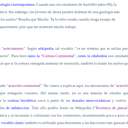
geología contemporánea
. Cuando uno era estudiante de bachiller (años 60), la
ática. Sin embargo, los jóvenes de ahora pueden disfrutar de una geología más
n los suelos? Resulta que Mucho. Ya lo iréis viendo cuando tenga tiempo de
a apasionante, pero que me acarreará mucho trabajo.
: “
acrecimiento
”. Según
wikipedia
, tal vocablo: “
es un término que se utiliza pa
nores
”. Pues bien
tanto la
“
Corteza Continental
”,
como la edafosfera
son entidade
vial que si la corteza emergida aumenta de extensión, también lo harán los suelos q
ado “
acreción continental
”. No vamos a explicar aquí, los mecanismos de “
acreci
a que indaguéis vosotros. Del mismo modo, no es una materia de estudio que
ue la
corteza litosférica
crece a partir de las
dorsales meso-oceánicas
y vuelve 
das
de subducción
. Tolo ello podéis leerlo en Wikipedia (“
Tectónica de placas
námica y se incrustan o colisionan con los continentes, incrementando poco a poco 
l
vocablo clasto
también es utilizado para denominar a las fracciones más gruesas 