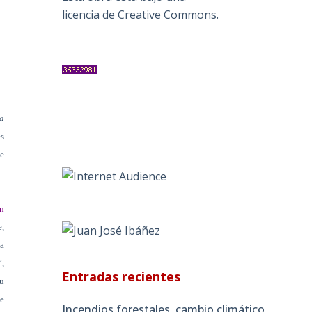
licencia de Creative Commons
.
ra
s
ue
ón
,
a
”,
Entradas recientes
su
de
Incendios forestales, cambio climático